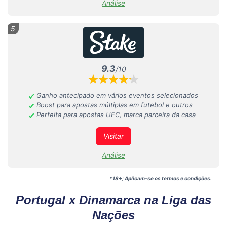
Análise
5
9.3
/10
Ganho antecipado em vários eventos selecionados
Boost para apostas múltiplas em futebol e outros
Perfeita para apostas UFC, marca parceira da casa
Visitar
Análise
*18+; Aplicam-se os termos e condições.
Portugal x Dinamarca na Liga das
Nações