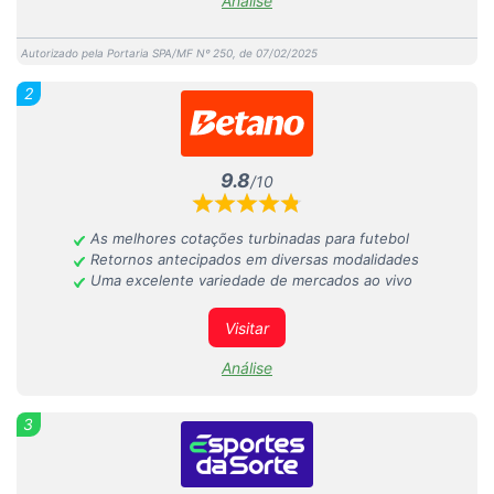
Análise
Autorizado pela Portaria SPA/MF Nº 250, de 07/02/2025
2
9.8
/10
As melhores cotações turbinadas para futebol
Retornos antecipados em diversas modalidades
Uma excelente variedade de mercados ao vivo
Visitar
Análise
3