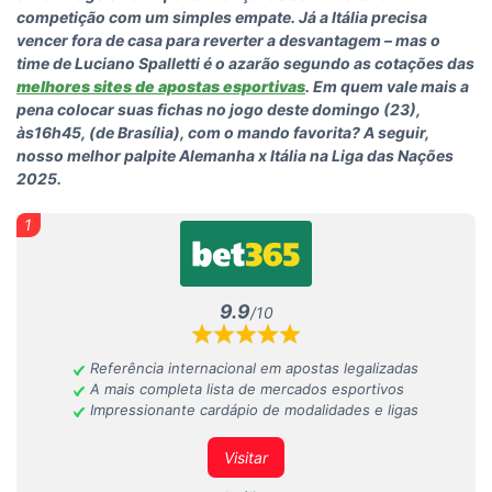
competição com um simples empate. Já a Itália precisa
vencer fora de casa para reverter a desvantagem – mas o
time de Luciano Spalletti é o azarão segundo as cotações das
melhores sites de apostas esportivas
. Em quem vale mais a
pena colocar suas fichas no jogo deste domingo (23),
às16h45, (de Brasília), com o mando favorita? A seguir,
nosso melhor palpite Alemanha x Itália na Liga das Nações
2025.
1
9.9
/10
Referência internacional em apostas legalizadas
A mais completa lista de mercados esportivos
Impressionante cardápio de modalidades e ligas
Visitar