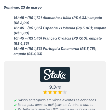
Domingo, 23 de março
16h45 – (R$ 1,72) Alemanha x Itália (R$ 4,33); empate
(R$ 3,90)
16h45 – (R$ 1,65) Espanha x Holanda (R$ 5,00); empate
(R$ 3,80)
16h45 – (R$ 1,45) França x Croácia (R$ 7,00); empate
(R$ 4,33)
16h45 – (R$ 1,53) Portugal x Dinamarca (R$ 5,75);
empate (R$ 4,33)
9.3
/10
Ganho antecipado em vários eventos selecionados
Boost para apostas múltiplas em futebol e outros
Perfeita para apostas UFC, marca parceira da casa