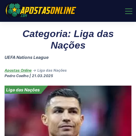
Categoria:
Liga das
Nações
UEFA Nations League
Apostas Online
Liga das Nações
Pedro Coelho | 21.03.2025
Liga das Nações