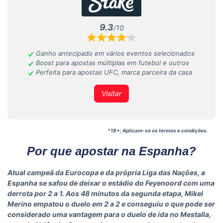
9.3
/10
Ganho antecipado em vários eventos selecionados
Boost para apostas múltiplas em futebol e outros
Perfeita para apostas UFC, marca parceira da casa
Visitar
*18+; Aplicam-se os termos e condições.
Por que apostar na Espanha?
Atual campeã da Eurocopa e da própria Liga das Nações, a
Espanha se safou de deixar o estádio do Feyenoord com uma
derrota por 2 a 1. Aos 48 minutos da segunda etapa, Mikel
Merino empatou o duelo em 2 a 2 e conseguiu o que pode ser
considerado uma vantagem para o duelo de ida no Mestalla,