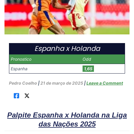
Espanha x Holanda
Pronostico
Odd
Espanha
1,65
Pedro Coelho
|
21 de março de 2025
|
Leave a Comment
on
Palpi
Espa
x
Hola
Palpite Espanha x Holanda na Liga
na
Liga
das Nações 2025
das
Naçõ