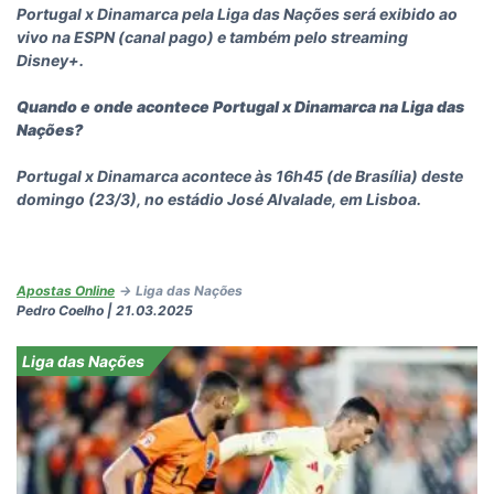
Portugal x Dinamarca pela Liga das Nações será exibido ao
vivo na ESPN (canal pago) e também pelo streaming
Disney+.
Quando e onde acontece Portugal x Dinamarca na Liga das
Nações?
Portugal x Dinamarca acontece às
16h45 (de Brasília) deste
domingo (23/3), no estádio José Alvalade, em Lisboa.
Apostas Online
Liga das Nações
Pedro Coelho | 21.03.2025
Liga das Nações