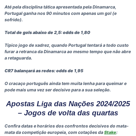
Até pela disciplina tática apresentada pela Dinamarca,
Portugal ganha nos 90 minutos com apenas um gol (e
sofrido).
Total de gols abaixo de 2,5: odds de 1,80
Típico jogo de xadrez, quando Portugal tentará a todo custo
furar a retranca da Dinamarca ao mesmo tempo que não abre
a retaguarda.
CR7 balançará as redes: odds de 1,95
O cracaço português ainda tem muita lenha para queimar e
pode mais uma vez ser decisivo para a sua seleção.
Apostas Liga das Nações 2024/2025
– Jogos de volta das quartas
Confira datas e horários dos confrontos decisivos do mata-
mata da competição europeia, com cotações da
Stake
: