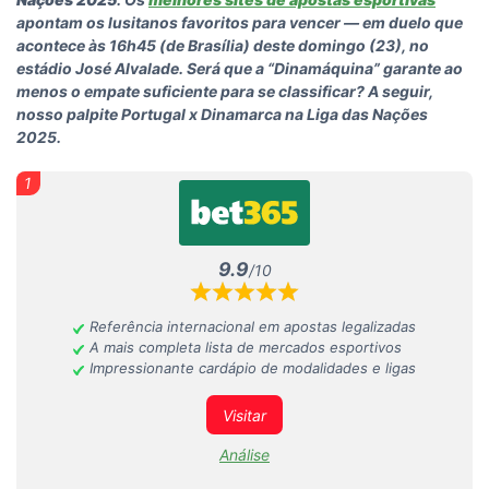
apontam os lusitanos favoritos para vencer — em duelo que
acontece às 16h45 (de Brasília) deste domingo (23), no
estádio José Alvalade.
Será que a “Dinamáquina” garante ao
menos o empate suficiente para se classificar? A seguir,
nosso palpite Portugal x Dinamarca na Liga das Nações
2025.
1
9.9
/10
Referência internacional em apostas legalizadas
A mais completa lista de mercados esportivos
Impressionante cardápio de modalidades e ligas
Visitar
Análise