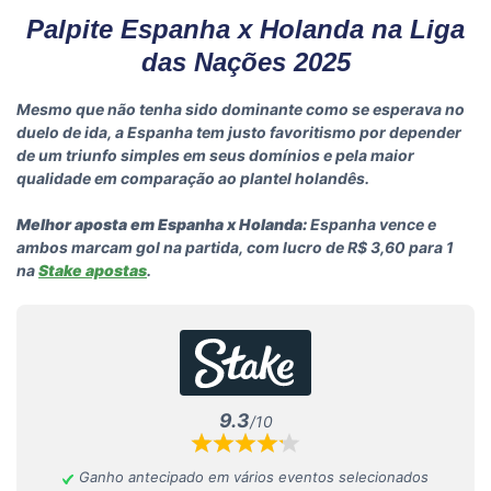
Palpite Espanha x Holanda na Liga
das Nações 2025
Mesmo que não tenha sido dominante como se esperava no
duelo de ida, a Espanha tem justo favoritismo por depender
de um triunfo simples em seus domínios e pela maior
qualidade em comparação ao plantel holandês.
Melhor aposta em Espanha x Holanda:
Espanha vence e
ambos marcam gol na partida, com lucro de R$ 3,60 para 1
na
Stake apostas
.
9.3
/10
Ganho antecipado em vários eventos selecionados