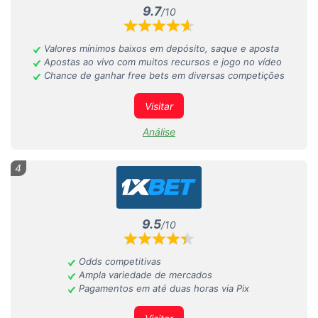
9.7
/10
Valores mínimos baixos em depósito, saque e aposta
Apostas ao vivo com muitos recursos e jogo no vídeo
Chance de ganhar free bets em diversas competições
Visitar
Análise
4
9.5
/10
Odds competitivas
Ampla variedade de mercados
Pagamentos em até duas horas via Pix