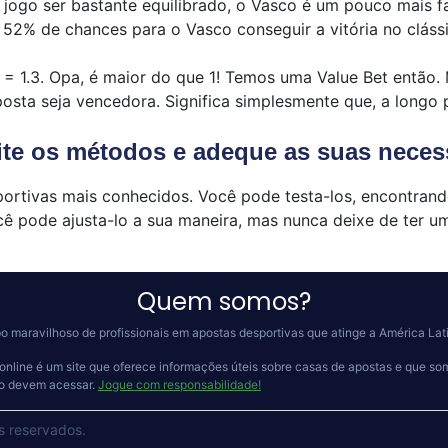
jogo ser bastante equilibrado, o Vasco é um pouco mais fa
e 52% de chances para o Vasco conseguir a vitória no cláss
 = 1.3. Opa, é maior do que 1! Temos uma Value Bet então.
posta seja vencedora. Significa simplesmente que, a longo 
ite os métodos e adeque as suas neces
ortivas mais conhecidos. Você pode testa-los, encontra
 pode ajusta-lo a sua maneira, mas nunca deixe de ter uma
Quem somos?
o maravilhoso de profissionais em apostas desportivas que atinge a América Lat
online é um site que oferece informações úteis sobre casas de apostas e que so
 o devem acessar.
Jogue com responsabilidade!
s reservados.