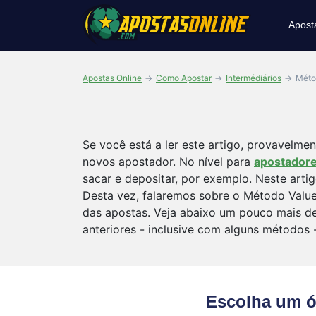
Apost
Apostas Online
Como Apostar
Intermédiários
Méto
Se você está a ler este artigo, provavel
novos apostador. No nível para
apostadore
sacar e depositar, por exemplo. Neste arti
Desta vez, falaremos sobre o Método Valu
das apostas. Veja abaixo um pouco mais de
anteriores - inclusive com alguns métodos 
Escolha um ót