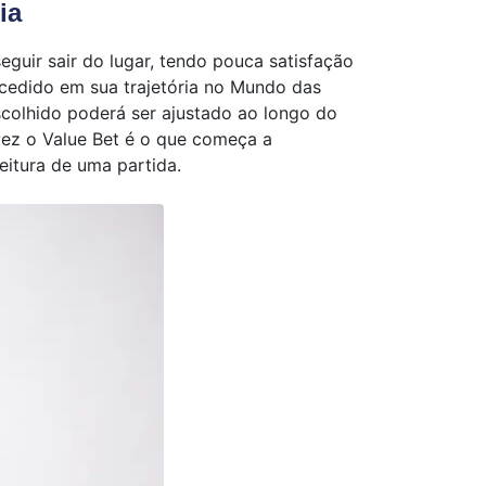
ia
eguir sair do lugar, tendo pouca satisfação
ucedido em sua trajetória no Mundo das
scolhido poderá ser ajustado ao longo do
vez o Value Bet é o que começa a
eitura de uma partida.