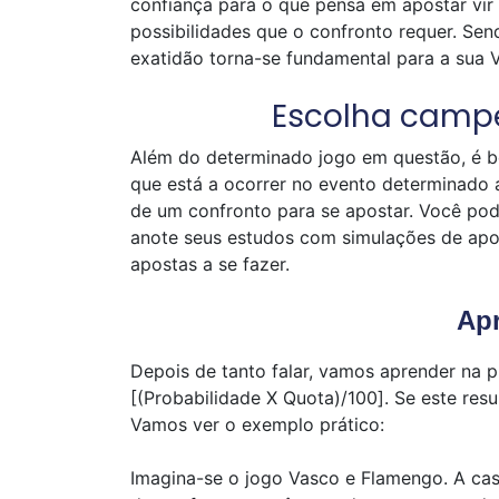
confiança para o que pensa em apostar vir 
possibilidades que o confronto requer. Sen
exatidão torna-se fundamental para a sua V
Escolha camp
Além do determinado jogo em questão, é b
que está a ocorrer no evento determinado a
de um confronto para se apostar. Você pod
anote seus estudos com simulações de apo
apostas a se fazer.
Apr
Depois de tanto falar, vamos aprender na 
[(Probabilidade X Quota)/100]. Se este resu
Vamos ver o exemplo prático:
Imagina-se o jogo Vasco e Flamengo. A casa