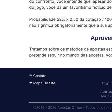
do confronto, você entende que, apesar do 
do jogo, você dá um favoritismo fictício d
Probabilidade 52% x 2.50 da cotação / 100
não significa obrigatoriamente que a sua a
Aprove
Tratamos sobre os métodos de apostas esp
pretende seguir no mundo das apostas. Você
Contato
Mapa Do Site
Um grup
Apostas
adultos
©2015 - 2026 Apostas Online
-
Todos os direito