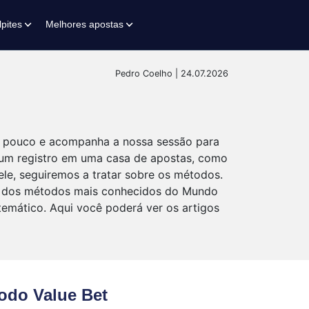
lpites
Melhores apostas
Pedro Coelho | 24.07.2026
há pouco e acompanha a nossa sessão para
 um registro em uma casa de apostas, como
ele, seguiremos a tratar sobre os métodos.
um dos métodos mais conhecidos do Mundo
emático. Aqui você poderá ver os artigos
todo Value Bet