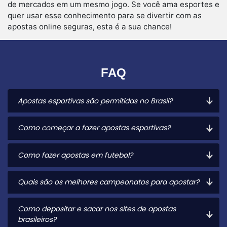
de mercados em um mesmo jogo. Se você ama esportes e
quer usar esse conhecimento para se divertir com as
apostas online seguras, esta é a sua chance!
FAQ
Apostas esportivas são permitidas no Brasil?
Como começar a fazer apostas esportivas?
Como fazer apostas em futebol?
Quais são os melhores campeonatos para apostar?
Como depositar e sacar nos sites de apostas
brasileiros?