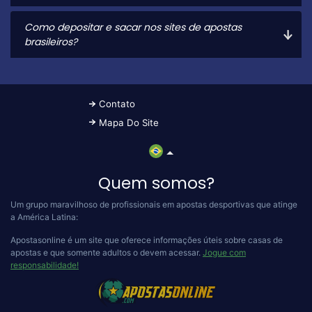
Como depositar e sacar nos sites de apostas
brasileiros?
Contato
Mapa Do Site
Quem somos?
Um grupo maravilhoso de profissionais em apostas desportivas que atinge
a América Latina:
Apostasonline é um site que oferece informações úteis sobre casas de
apostas e que somente adultos o devem acessar.
Jogue com
responsabilidade!