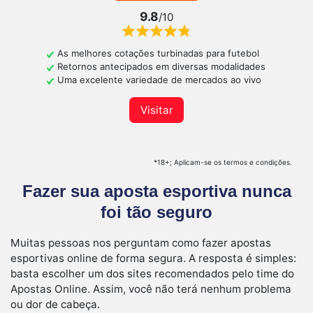
9.8
/10
As melhores cotações turbinadas para futebol
Retornos antecipados em diversas modalidades
Uma excelente variedade de mercados ao vivo
Visitar
*18+; Aplicam-se os termos e condições.
Fazer sua aposta esportiva nunca
foi tão seguro
Muitas pessoas nos perguntam como fazer apostas
esportivas online de forma segura. A resposta é simples:
basta escolher um dos sites recomendados pelo time do
Apostas Online. Assim, você não terá nenhum problema
ou dor de cabeça.