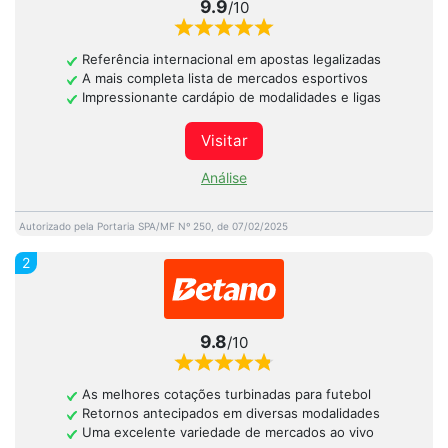
9.9
/10
Referência internacional em apostas legalizadas
A mais completa lista de mercados esportivos
Impressionante cardápio de modalidades e ligas
Visitar
Análise
Autorizado pela Portaria SPA/MF Nº 250, de 07/02/2025
2
9.8
/10
As melhores cotações turbinadas para futebol
Retornos antecipados em diversas modalidades
Uma excelente variedade de mercados ao vivo