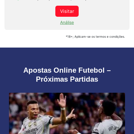
Visitar
Análise
*18+; Aplicam-se os termos e condições.
Apostas Online Futebol –
Próximas Partidas