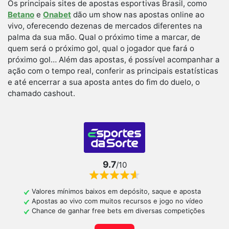
Os principais sites de apostas esportivas Brasil, como
Betano
e
Onabet
dão um show nas apostas online ao
vivo, oferecendo dezenas de mercados diferentes na
palma da sua mão. Qual o próximo time a marcar, de
quem será o próximo gol, qual o jogador que fará o
próximo gol… Além das apostas, é possível acompanhar a
ação com o tempo real, conferir as principais estatísticas
e até encerrar a sua aposta antes do fim do duelo, o
chamado cashout.
9.7
/10
Valores mínimos baixos em depósito, saque e aposta
Apostas ao vivo com muitos recursos e jogo no vídeo
Chance de ganhar free bets em diversas competições