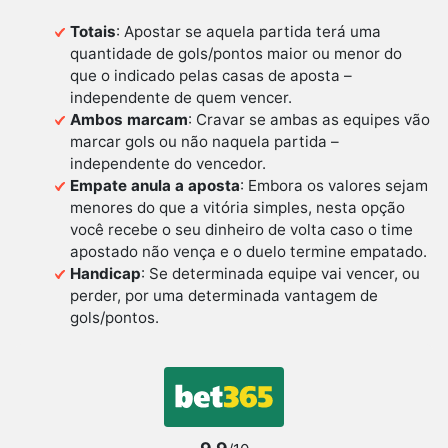
Totais
: Apostar se aquela partida terá uma
quantidade de gols/pontos maior ou menor do
que o indicado pelas casas de aposta –
independente de quem vencer.
Ambos marcam
: Cravar se ambas as equipes vão
marcar gols ou não naquela partida –
independente do vencedor.
Empate anula a aposta
: Embora os valores sejam
menores do que a vitória simples, nesta opção
você recebe o seu dinheiro de volta caso o time
apostado não vença e o duelo termine empatado.
Handicap
: Se determinada equipe vai vencer, ou
perder, por uma determinada vantagem de
gols/pontos.