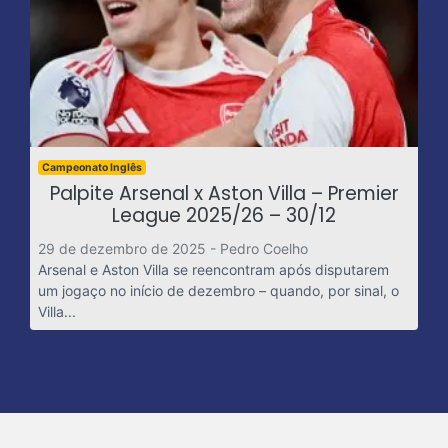
Campeonato Inglês
Palpite Arsenal x Aston Villa – Premier
League 2025/26 – 30/12
29 de dezembro de 2025 - Pedro Coelho
Arsenal e Aston Villa se reencontram após disputarem
um jogaço no início de dezembro – quando, por sinal, o
Villa...