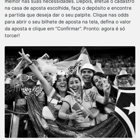
melhor nas suas necessidades. Depois, efetue o cadastro
na casa de aposta escolhida, faça o depósito e encontre
a partida que deseja dar o seu palpite. Clique nas odds
para abrir o seu bilhete de aposta na tela, defina o valor
da aposta e clique em “Confirmar”. Pronto: agora é só
torcer!