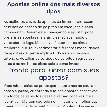
Apostas online dos mais diversos
tipos
As melhores casas de apostas da internet oferecem
dezenas de opções de palpites em cada jogo e cada
campeonato. Quem está começando a apostar pode
preferir as apostas mais simples, só acertando o
vencedor do jogo. Mas se você quer lucros ainda
melhores, que tal experimentar diferentes modalidades
de apostas? A gente explica tudo isso nos nossos
tutoriais, detalhando os tipos de palpites, regras dos
sites e as melhores dicas sobre como investir.
Pronto para lucrar com suas
apostas?
Você não precisa se preocupar: estaremos ao seu lado
passo a passo, orientando o fã das apostas esportivas
em todos os aspectos dessa diversão cada vez mais
lucrativa. Não tem segredo nem mistério: o melhor das
apostas esportivas está à disposição de todos em poucos