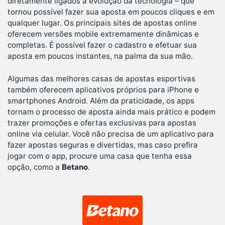
diretamente ligados à evolução da tecnologia – que
tornou possível fazer sua aposta em poucos cliques e em
qualquer lugar. Os principais sites de apostas online
oferecem versões mobile extremamente dinâmicas e
completas. É possível fazer o cadastro e efetuar sua
aposta em poucos instantes, na palma da sua mão.
Algumas das melhores casas de apostas esportivas
também oferecem aplicativos próprios para iPhone e
smartphones Android. Além da praticidade, os apps
tornam o processo de aposta ainda mais prático e podem
trazer promoções e ofertas exclusivas para apostas
online via celular. Você não precisa de um aplicativo para
fazer apostas seguras e divertidas, mas caso prefira
jogar com o app, procure uma casa que tenha essa
opção, como a
Betano
.