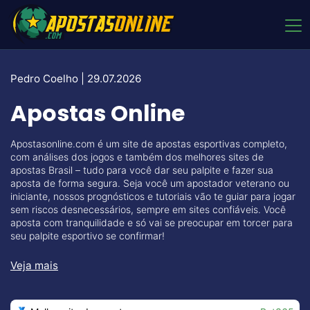
Pedro Coelho | 29.07.2026
Apostas Online
Apostasonline.com é um site de apostas esportivas completo,
com análises dos jogos e também dos melhores sites de
apostas Brasil – tudo para você dar seu palpite e fazer sua
aposta de forma segura. Seja você um apostador veterano ou
iniciante, nossos prognósticos e tutoriais vão te guiar para jogar
sem riscos desnecessários, sempre em sites confiáveis. Você
aposta com tranquilidade e só vai se preocupar em torcer para
seu palpite esportivo se confirmar!
Veja mais