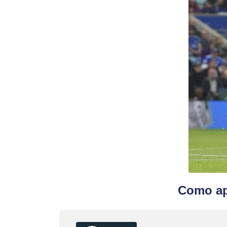
Como ap