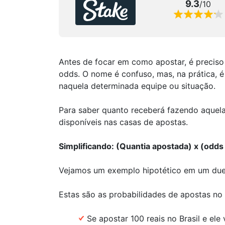
9.3
/10
Antes de focar em como apostar, é preciso 
odds. O nome é confuso, mas, na prática, 
naquela determinada equipe ou situação.
Para saber quanto receberá fazendo aquela 
disponíveis nas casas de apostas.
Simplificando: (Quantia apostada) x (odd
Vejamos um exemplo hipotético em um duelo
Estas são as probabilidades de apostas no 
Se apostar 100 reais no Brasil e el