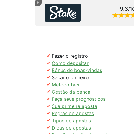
5
9.3
/1
Fazer o registro
Como depositar
Bônus de boas-vindas
Sacar o dinheiro
Método fácil
Gestão da banca
Faça seus prognósticos
Sua primeira aposta
Regras de apostas
Tipos de apostas
Dicas de apostas