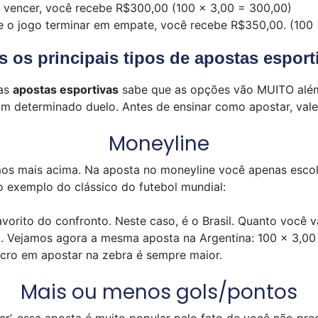
la vencer, você recebe R$300,00 (100 x 3,00 = 300,00)
 e o jogo terminar em empate, você recebe R$350,00. (100
s os principais tipos de apostas esport
das
apostas esportivas
sabe que as opções vão MUITO além
m determinado duelo. Antes de ensinar como apostar, vale 
Moneyline
mos mais acima. Na aposta no moneyline você apenas escol
 exemplo do clássico do futebol mundial:
orito do confronto. Neste caso, é o Brasil. Quanto você v
00. Vejamos agora a mesma aposta na Argentina: 100 x 3,00
ucro em apostar na zebra é sempre maior.
Mais ou menos gols/pontos