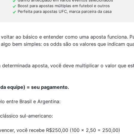
Ganho antecipado em vários eventos selecionados
Boost para apostas múltiplas em futebol e outros
Perfeita para apostas UFC, marca parceira da casa
voltar ao básico e entender como uma aposta funciona. Par
é algo bem simples: os odds são os valores que indicam q
determinada aposta, você deve multiplicar o valor que est
s da equipe) = seu pagamento.
 entre Brasil e Argentina:
clássico sul-americano:
e vencer, você recebe R$250,00 (100 x 2,50 = 250,00)