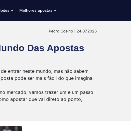
lpites
Melhores apostas
Pedro Coelho | 24.07.2026
Mundo Das Apostas
 de entrar neste mundo, mas não sabem
aposta pode ser mais fácil do que imagina.
is no mercado, vamos trazer um e um passo
como apostar que vai direto ao ponto,