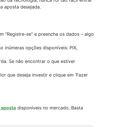
 da tecnologia, nunca foi tão fácil entrar
 a aposta desejada.
em “Registre-se” e preencha os dados – algo
ão inúmeras opções disponíveis: PIX,
rda. Se não encontrar o que estiver
or que deseja investir e clique em ‘Fazer
 aposta
disponíveis no mercado. Basta