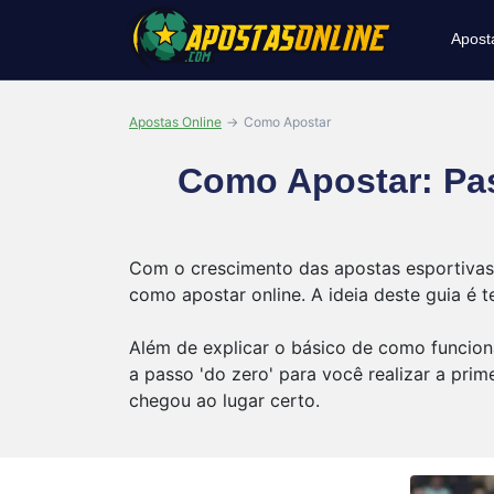
Apost
Apostas Online
Como Apostar
Como Apostar: Pa
Com o crescimento das apostas esportivas
como apostar online. A ideia deste guia é t
Além de explicar o básico de como funcion
a passo 'do zero' para você realizar a pri
chegou ao lugar certo.