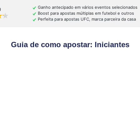
Ganho antecipado em vários eventos selecionados
0
Boost para apostas múltiplas em futebol e outros
Perfeita para apostas UFC, marca parceira da casa
Guia de como apostar: Iniciantes