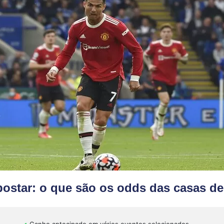
ostar: o que são os odds das casas de