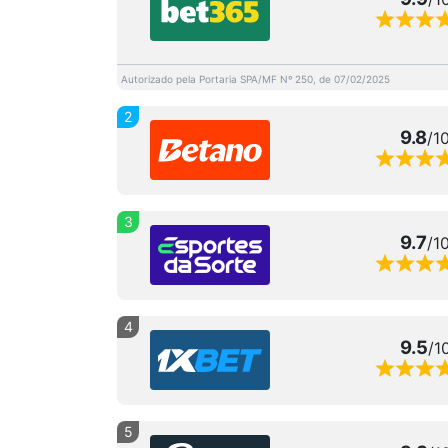
Autorizado pela Portaria SPA/MF Nº 250, de 07/02/2025
2
9.8
/1
3
9.7
/1
4
9.5
/1
5