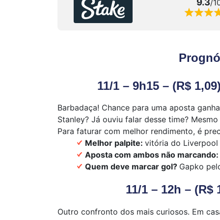
9.3
/1
Prognós
11/1 – 9h15 – (R$ 1,09
Barbadaça! Chance para uma aposta ganha.
Stanley? Já ouviu falar desse time? Mesmo
Para faturar com melhor rendimento, é prec
Melhor palpite:
vitória do Liverpoo
Aposta com ambos não marcando:
Quem deve marcar gol?
Gapko pelo
11/1 – 12h – (R$
Outro confronto dos mais curiosos. Em cas