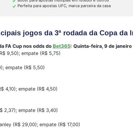
Boost para apostas múltiplas em futebol e outros
Perfeita para apostas UFC, marca parceira da casa
cipais jogos da 3ª rodada da Copa da In
a da FA Cup nos odds do
Bet365
:
Quinta-feira, 9 de janeiro
R$ 9,50); empate (R$ 5,75)
0); empate (R$ 5,50)
R$ 4,10); empate (R$ 4,50)
$ 2,37); empate (R$ 3,40)
tanley (R$ 29,00); empate (R$ 17,00)