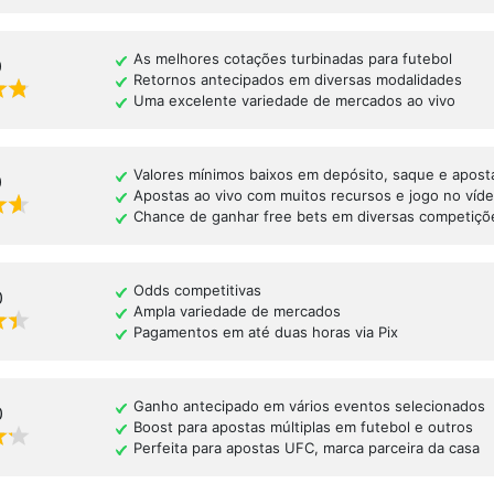
As melhores cotações turbinadas para futebol
0
Retornos antecipados em diversas modalidades
Uma excelente variedade de mercados ao vivo
Valores mínimos baixos em depósito, saque e apost
0
Apostas ao vivo com muitos recursos e jogo no víd
Chance de ganhar free bets em diversas competiçõ
Odds competitivas
0
Ampla variedade de mercados
Pagamentos em até duas horas via Pix
Ganho antecipado em vários eventos selecionados
0
Boost para apostas múltiplas em futebol e outros
Perfeita para apostas UFC, marca parceira da casa