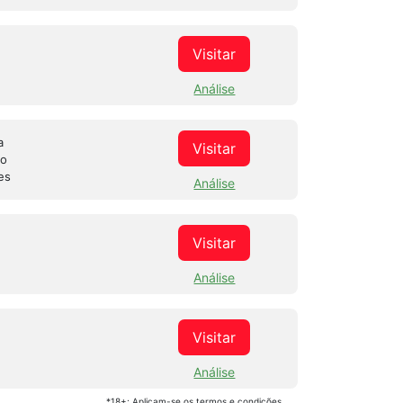
Visitar
Análise
a
Visitar
eo
es
Análise
Visitar
Análise
Visitar
Análise
*18+; Aplicam-se os termos e condições.