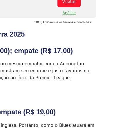
Visitar
Análise
*18+; Aplicam-se os termos e condições.
rra 2025
,00); empate (R$ 17,00)
er ou mesmo empatar com o Accrington
 mostram seu enorme e justo favoritismo.
ação ao líder da Premier League.
empate (R$ 19,00)
inglesa. Portanto, como o Blues atuará em