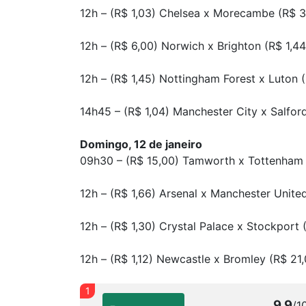
12h – (R$ 1,03) Chelsea x Morecambe (R$ 3
12h – (R$ 6,00) Norwich x Brighton (R$ 1,4
12h – (R$ 1,45) Nottingham Forest x Luton 
14h45 – (R$ 1,04) Manchester City x Salfor
Domingo, 12 de janeiro
09h30 – (R$ 15,00) Tamworth x Tottenham (
12h – (R$ 1,66) Arsenal x Manchester Unite
12h – (R$ 1,30) Crystal Palace x Stockport
12h – (R$ 1,12) Newcastle x Bromley (R$ 21
1
9.9
/1