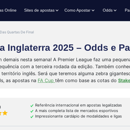
as Online
Sites de apostas
Como Apostar
Odds
Pa
 Das Quartas De Final
 Inglaterra 2025 – Odds e Pal
m demais nesta semana! A Premier League faz uma pequena
sequência com a terceira rodada da edição. Também conhe
 território inglês. Será que teremos alguma zebra gigantes
s, as apostas na
FA Cup
têm como base as cotas do
Stak
Referência internacional em apostas legalizadas
0
A mais completa lista de mercados esportivos
Impressionante cardápio de modalidades e ligas