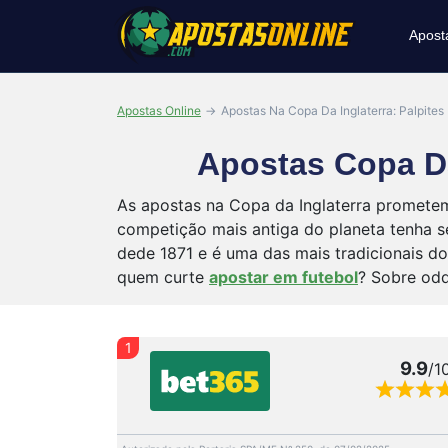
Apost
Apostas Online
Apostas Na Copa Da Inglaterra: Palpites
Apostas Copa Da
As apostas na Copa da Inglaterra promete
competição mais antiga do planeta tenha 
dede 1871 e é uma das mais tradicionais do
quem curte
apostar em futebol
? Sobre odd
1
9.9
/1