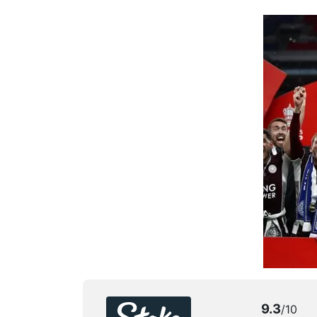
9.3
/10