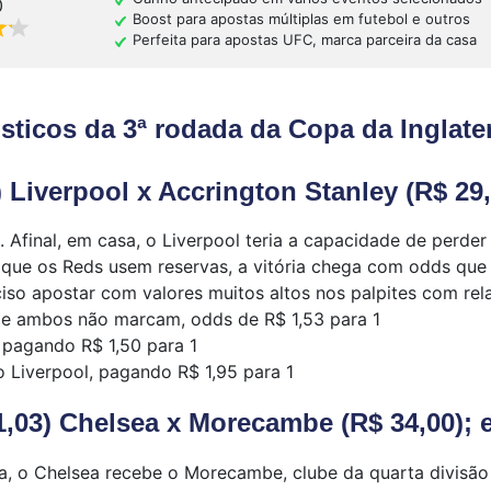
0
Boost para apostas múltiplas em futebol e outros
Perfeita para apostas UFC, marca parceira da casa
ticos da 3ª rodada da Copa da Inglate
) Liverpool x Accrington Stanley (R$ 29
 Afinal, em casa, o Liverpool teria a capacidade de perd
 que os Reds usem reservas, a vitória chega com odds que
iso apostar com valores muitos altos nos palpites com rel
l e ambos não marcam, odds de R$ 1,53 para 1
pagando R$ 1,50 para 1
 Liverpool, pagando R$ 1,95 para 1
 1,03) Chelsea x Morecambe (R$ 34,00); 
a, o Chelsea recebe o Morecambe, clube da quarta divisão 