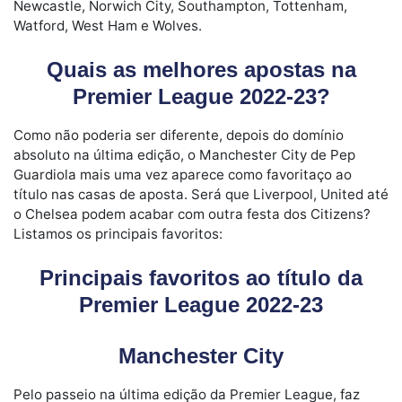
Newcastle, Norwich City, Southampton, Tottenham,
Watford, West Ham e Wolves.
Quais as melhores apostas na
Premier League 2022-23?
Como não poderia ser diferente, depois do domínio
absoluto na última edição, o Manchester City de Pep
Guardiola mais uma vez aparece como favoritaço ao
título nas casas de aposta. Será que Liverpool, United até
o Chelsea podem acabar com outra festa dos Citizens?
Listamos os principais favoritos:
Principais favoritos ao título da
Premier League 2022-23
Manchester City
Pelo passeio na última edição da Premier League, faz