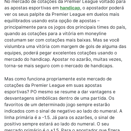
No mercado de cotações da Premier League voltado para
as apostas esportivas em
handicap
, o apostador poderá
ver os seus palpite da Premier League em duelos mais
equilibrados usando esta opção de apostas –
principalmente para os jogos dos principais times do país,
quando as cotações para a vitória em moneyline
costumam ser com cotações mais baixas. Mas se você
vislumbra uma vitória com margem de gols de alguma das
equipes, poderá pegar excelentes cotações usando o
mercado do handicap. Apostar no azarão, muitas vezes,
torna-se mais seguro com o mercado de handicaps.
Mas como funciona propriamente este mercado de
cotações da Premier League em suas apostas
esportivas? PO mesmo se resume a dar vantagens e
desvantagens simbólicas dentro de uma partida. Os
favoritos de um determinado jogo sempre estarão
indicados com o sinal de negativo ao lado do numeral. A
linha primária é a -1.5. Já para os azarões, o sinal de
positivo sempre estará ao lado do numeral. O seu
mercado primário é o +1.5. Para o apostador que fizera