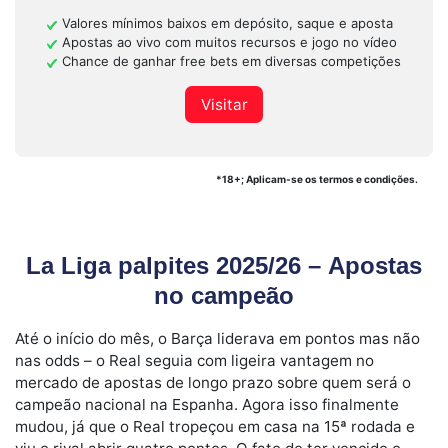
Valores mínimos baixos em depósito, saque e aposta
Apostas ao vivo com muitos recursos e jogo no vídeo
Chance de ganhar free bets em diversas competições
Visitar
*18+; Aplicam-se os termos e condições.
La Liga palpites 2025/26 – Apostas
no campeão
Até o início do mês, o Barça liderava em pontos mas não
nas odds – o Real seguia com ligeira vantagem no
mercado de apostas de longo prazo sobre quem será o
campeão nacional na Espanha. Agora isso finalmente
mudou, já que o Real tropeçou em casa na 15ª rodada e