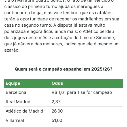
viu o rival abrir quatro pontos. O fato de ter vencido o
clássico do primeiro turno ajuda os merengues a
continuar na briga, mas vale lembrar que os catalães
terão a oportunidade de receber os madrilenhos em sua
casa no segundo turno. A disputa já estava muito
polarizada e agora ficou ainda mais: o Atlético perdeu
dois jogos neste mês e a cotação do time de Simeone,
que já não era das melhores, indica que ele é mesmo um
azarão.
Quem será o campeão espanhol em 2025/26?
Equipe
Odds
Barcelona
R$ 1,61 para 1 se for campeão
Real Madrid
2,37
Atlético de Madrid
26,00
Villarreal
51,00