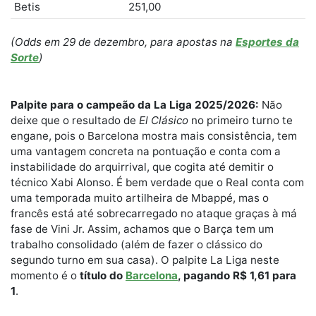
Betis
251,00
(Odds em 29 de dezembro, para apostas na
Esportes da
Sorte
)
Palpite para o campeão da La Liga 2025/2026:
Não
deixe que o resultado de
El Clásico
no primeiro turno te
engane, pois o Barcelona mostra mais consistência, tem
uma vantagem concreta na pontuação e conta com a
instabilidade do arquirrival, que cogita até demitir o
técnico Xabi Alonso. É bem verdade que o Real conta com
uma temporada muito artilheira de Mbappé, mas o
francês está até sobrecarregado no ataque graças à má
fase de Vini Jr. Assim, achamos que o Barça tem um
trabalho consolidado (além de fazer o clássico do
segundo turno em sua casa). O palpite La Liga neste
momento é o
título do
Barcelona
,
pagando R$ 1,61 para
1
.