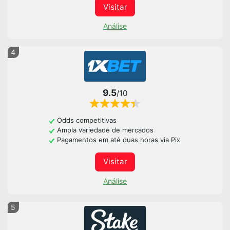
Visitar
Análise
4
9.5
/10
Odds competitivas
Ampla variedade de mercados
Pagamentos em até duas horas via Pix
Visitar
Análise
5