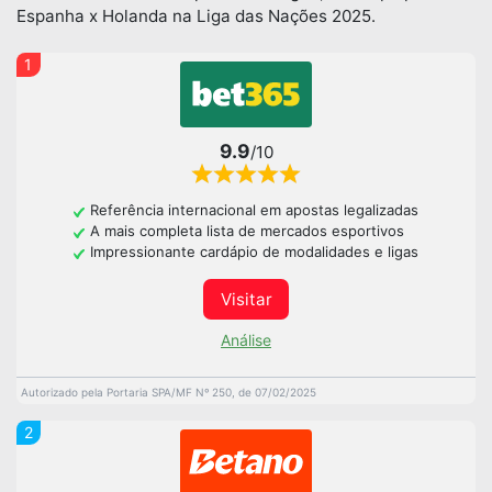
Espanha x Holanda na Liga das Nações 2025.
1
9.9
/10
Referência internacional em apostas legalizadas
A mais completa lista de mercados esportivos
Impressionante cardápio de modalidades e ligas
Visitar
Análise
Autorizado pela Portaria SPA/MF Nº 250, de 07/02/2025
2