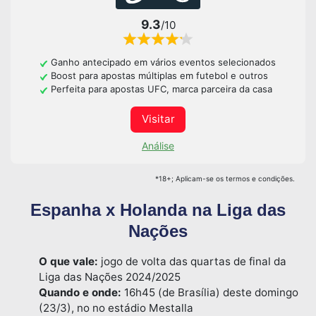
9.3
/10
Ganho antecipado em vários eventos selecionados
Boost para apostas múltiplas em futebol e outros
Perfeita para apostas UFC, marca parceira da casa
Visitar
Análise
*18+; Aplicam-se os termos e condições.
Espanha x Holanda na Liga das
Nações
O que vale:
jogo de volta das quartas de final da
Liga das Nações 2024/2025
Quando e onde:
16h45 (de Brasília) deste domingo
(23/3), no
no estádio Mestalla