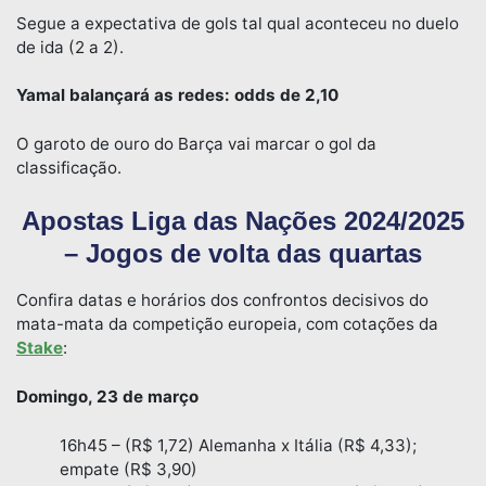
Segue a expectativa de gols tal qual aconteceu no duelo
de ida (2 a 2).
Yamal balançará as redes: odds de 2,10
O garoto de ouro do Barça vai marcar o gol da
classificação.
Apostas Liga das Nações 2024/2025
– Jogos de volta das quartas
Confira datas e horários dos confrontos decisivos do
mata-mata da competição europeia, com cotações da
Stake
:
Domingo, 23 de março
16h45 – (R$ 1,72) Alemanha x Itália (R$ 4,33);
empate (R$ 3,90)