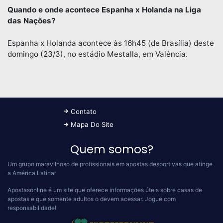
Quando e onde acontece Espanha x Holanda na Liga
das Nações?
Espanha x Holanda acontece às
16h45 (de Brasília) deste
domingo (23/3), no estádio Mestalla, em Valência.
Contato
Mapa Do Site
Quem somos?
Um grupo maravilhoso de profissionais em apostas desportivas que atinge
a América Latina:
Apostasonline é um site que oferece informações úteis sobre casas de
apostas e que somente adultos o devem acessar.
Jogue com
responsabilidade!