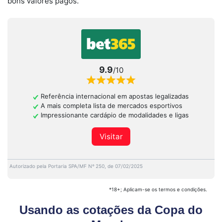
bons valores pagos.
9.9
/10
Referência internacional em apostas legalizadas
A mais completa lista de mercados esportivos
Impressionante cardápio de modalidades e ligas
Visitar
Autorizado pela Portaria SPA/MF Nº 250, de 07/02/2025
*18+; Aplicam-se os termos e condições.
Usando as cotações da Copa do