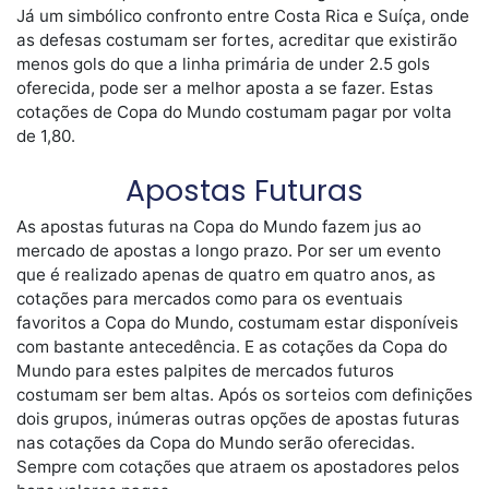
Já um simbólico confronto entre Costa Rica e Suíça, onde
as defesas costumam ser fortes, acreditar que existirão
menos gols do que a linha primária de under 2.5 gols
oferecida, pode ser a melhor aposta a se fazer. Estas
cotações de Copa do Mundo costumam pagar por volta
de 1,80.
Apostas Futuras
As apostas futuras na Copa do Mundo fazem jus ao
mercado de apostas a longo prazo. Por ser um evento
que é realizado apenas de quatro em quatro anos, as
cotações para mercados como para os eventuais
favoritos a Copa do Mundo, costumam estar disponíveis
com bastante antecedência. E as cotações da Copa do
Mundo para estes palpites de mercados futuros
costumam ser bem altas. Após os sorteios com definições
dois grupos, inúmeras outras opções de apostas futuras
nas cotações da Copa do Mundo serão oferecidas.
Sempre com cotações que atraem os apostadores pelos