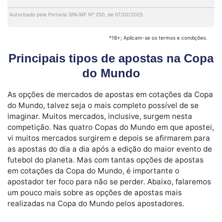
Autorizado pela Portaria SPA/MF Nº 250, de 07/02/2025
*18+; Aplicam-se os termos e condições.
Principais tipos de apostas na Copa
do Mundo
As opções de mercados de apostas em cotações da Copa
do Mundo, talvez seja o mais completo possível de se
imaginar. Muitos mercados, inclusive, surgem nesta
competição. Nas quatro Copas do Mundo em que apostei,
vi muitos mercados surgirem e depois se afirmarem para
as apostas do dia a dia após a edição do maior evento de
futebol do planeta. Mas com tantas opções de apostas
em cotações da Copa do Mundo, é importante o
apostador ter foco para não se perder. Abaixo, falaremos
um pouco mais sobre as opções de apostas mais
realizadas na Copa do Mundo pelos apostadores.