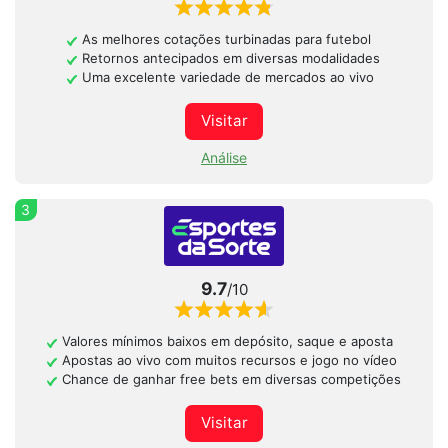
As melhores cotações turbinadas para futebol
Retornos antecipados em diversas modalidades
Uma excelente variedade de mercados ao vivo
Visitar
Análise
3
9.7
/10
Valores mínimos baixos em depósito, saque e aposta
Apostas ao vivo com muitos recursos e jogo no vídeo
Chance de ganhar free bets em diversas competições
Visitar