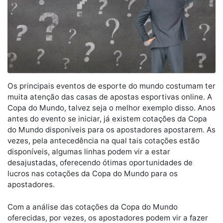
Os principais eventos de esporte do mundo costumam ter
muita atenção das casas de apostas esportivas online. A
Copa do Mundo, talvez seja o melhor exemplo disso. Anos
antes do evento se iniciar, já existem cotações da Copa
do Mundo disponíveis para os apostadores apostarem. As
vezes, pela antecedência na qual tais cotações estão
disponíveis, algumas linhas podem vir a estar
desajustadas, oferecendo ótimas oportunidades de
lucros nas cotações da Copa do Mundo para os
apostadores.
Com a análise das cotações da Copa do Mundo
oferecidas, por vezes, os apostadores podem vir a fazer