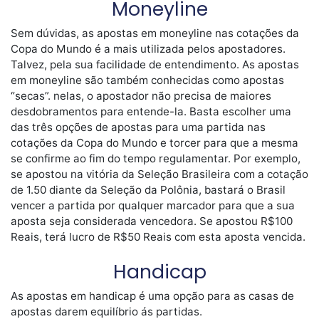
Moneyline
Sem dúvidas, as apostas em moneyline nas cotações da
Copa do Mundo é a mais utilizada pelos apostadores.
Talvez, pela sua facilidade de entendimento. As apostas
em moneyline são também conhecidas como apostas
“secas”. nelas, o apostador não precisa de maiores
desdobramentos para entende-la. Basta escolher uma
das três opções de apostas para uma partida nas
cotações da Copa do Mundo e torcer para que a mesma
se confirme ao fim do tempo regulamentar. Por exemplo,
se apostou na vitória da Seleção Brasileira com a cotação
de 1.50 diante da Seleção da Polônia, bastará o Brasil
vencer a partida por qualquer marcador para que a sua
aposta seja considerada vencedora. Se apostou R$100
Reais, terá lucro de R$50 Reais com esta aposta vencida.
Handicap
As apostas em handicap é uma opção para as casas de
apostas darem equilíbrio ás partidas.