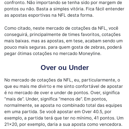
confronto. Não importando se tenha sido por margem de
pontos ou não. Basta a simples vitória. Fica fácil entender
as apostas esportivas na NFL desta forma.
Como citado, neste mercado de cotações da NFL, você
conseguirá, principalmente de times favoritos, cotações
mais baixas. mas as apostas, em tese, acabam sendo um
pouco mais seguras. para quem gosta de zebras, poderá
pegar ótimas cotações no mercado Moneyline.
Over ou Under
No mercado de cotações da NFL, eu, particularmente, o
que eu mais me divirto e me sinto confortável de apostar
é no mercado de over e under de pontos. Over, significa
“mais de”. Under, significa “menos de”. Em pontos,
normalmente, se aposta no combinado total das equipes
em uma partida. Se você apostar em Over 40.5, por
exemplo, a partida terá que ter no mínimo, 41 pontos. Um
21×20, por exemplo, daria a sua aposta como vencedora.