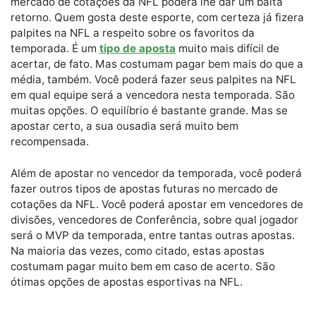
mercado de cotações da NFL poderá lhe dar um baita
retorno. Quem gosta deste esporte, com certeza já fizera
palpites na NFL a respeito sobre os favoritos da
temporada. É um
tipo de aposta
muito mais difícil de
acertar, de fato. Mas costumam pagar bem mais do que a
média, também. Você poderá fazer seus palpites na NFL
em qual equipe será a vencedora nesta temporada. São
muitas opções. O equilíbrio é bastante grande. Mas se
apostar certo, a sua ousadia será muito bem
recompensada.
Além de apostar no vencedor da temporada, você poderá
fazer outros tipos de apostas futuras no mercado de
cotações da NFL. Você poderá apostar em vencedores de
divisões, vencedores de Conferência, sobre qual jogador
será o MVP da temporada, entre tantas outras apostas.
Na maioria das vezes, como citado, estas apostas
costumam pagar muito bem em caso de acerto. São
ótimas opções de apostas esportivas na NFL.