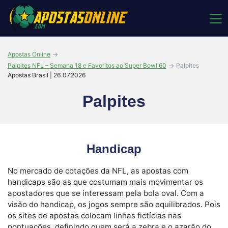
Apostas Online
Palpites NFL – Semana 18 e Favoritos ao Super Bowl 60
Palpites
Apostas Brasil | 26.07.2026
Palpites
Handicap
No mercado de cotações da NFL, as apostas com
handicaps são as que costumam mais movimentar os
apostadores que se interessam pela bola oval. Com a
visão do handicap, os jogos sempre são equilibrados. Pois
os sites de apostas colocam linhas fictícias nas
pontuações, definindo quem será a zebra e o azarão do