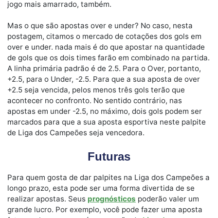
jogo mais amarrado, também.
Mas o que são apostas over e under? No caso, nesta
postagem, citamos o mercado de cotações dos gols em
over e under. nada mais é do que apostar na quantidade
de gols que os dois times farão em combinado na partida.
A linha primária padrão é de 2.5. Para o Over, portanto,
+2.5, para o Under, -2.5. Para que a sua aposta de over
+2.5 seja vencida, pelos menos três gols terão que
acontecer no confronto. No sentido contrário, nas
apostas em under -2.5, no máximo, dois gols podem ser
marcados para que a sua aposta esportiva neste palpite
de Liga dos Campeões seja vencedora.
Futuras
Para quem gosta de dar palpites na Liga dos Campeões a
longo prazo, esta pode ser uma forma divertida de se
realizar apostas. Seus
prognósticos
poderão valer um
grande lucro. Por exemplo, você pode fazer uma aposta