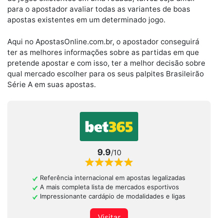
para o apostador avaliar todas as variantes de boas
apostas existentes em um determinado jogo.
Aqui no ApostasOnline.com.br, o apostador conseguirá
ter as melhores informações sobre as partidas em que
pretende apostar e com isso, ter a melhor decisão sobre
qual mercado escolher para os seus palpites Brasileirão
Série A em suas apostas.
9.9
/10
Referência internacional em apostas legalizadas
A mais completa lista de mercados esportivos
Impressionante cardápio de modalidades e ligas
Visitar