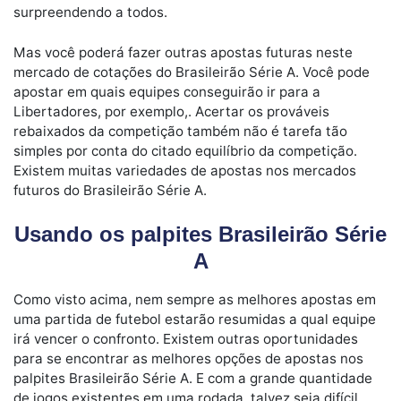
surpreendendo a todos.
Mas você poderá fazer outras apostas futuras neste
mercado de cotações do Brasileirão Série A. Você pode
apostar em quais equipes conseguirão ir para a
Libertadores, por exemplo,. Acertar os prováveis
rebaixados da competição também não é tarefa tão
simples por conta do citado equilíbrio da competição.
Existem muitas variedades de apostas nos mercados
futuros do Brasileirão Série A.
Usando os palpites Brasileirão Série
A
Como visto acima, nem sempre as melhores apostas em
uma partida de futebol estarão resumidas a qual equipe
irá vencer o confronto. Existem outras oportunidades
para se encontrar as melhores opções de apostas nos
palpites Brasileirão Série A. E com a grande quantidade
de jogos existentes em uma rodada, talvez seja difícil