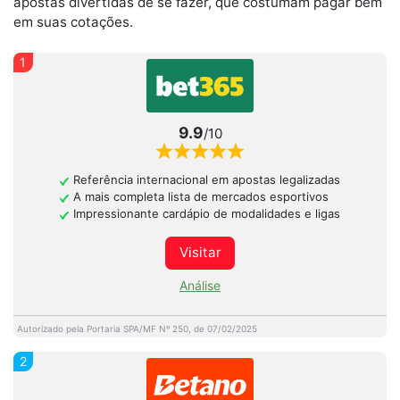
apostas divertidas de se fazer, que costumam pagar bem
em suas cotações.
1
9.9
/10
Referência internacional em apostas legalizadas
A mais completa lista de mercados esportivos
Impressionante cardápio de modalidades e ligas
Visitar
Análise
Autorizado pela Portaria SPA/MF Nº 250, de 07/02/2025
2