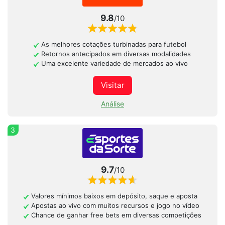
9.8
/10
As melhores cotações turbinadas para futebol
Retornos antecipados em diversas modalidades
Uma excelente variedade de mercados ao vivo
Visitar
Análise
3
9.7
/10
Valores mínimos baixos em depósito, saque e aposta
Apostas ao vivo com muitos recursos e jogo no vídeo
Chance de ganhar free bets em diversas competições