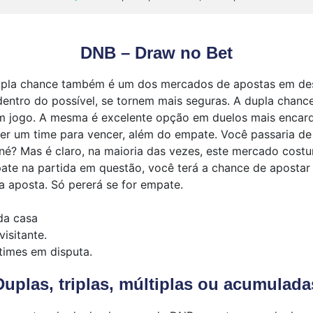
DNB – Draw no Bet
dupla chance também é um dos mercados de apostas em d
 dentro do possível, se tornem mais seguras. A dupla chan
um jogo. A mesma é excelente opção em duelos mais encardi
her um time para vencer, além do empate. Você passaria d
 né? Mas é claro, na maioria das vezes, este mercado cos
te na partida em questão, você terá a chance de apostar n
 aposta. Só pererá se for empate.
da casa
isitante.
times em disputa.
Duplas, triplas, múltiplas ou acumulada