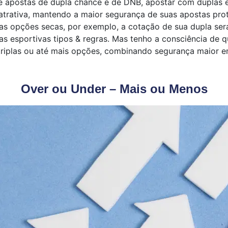
e apostas de dupla chance e de DNB, apostar com duplas e
rativa, mantendo a maior segurança de suas apostas prote
as opções secas, por exemplo, a cotação de sua dupla ser
tas esportivas tipos & regras. Mas tenho a consciência de 
s, triplas ou até mais opções, combinando segurança maior
Over ou Under – Mais ou Menos