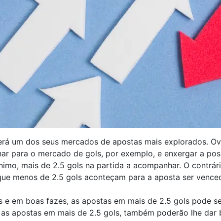
erá um dos seus mercados de apostas mais explorados. Ove
ar para o mercado de gols, por exemplo, e enxergar a possi
nimo, mais de 2.5 gols na partida a acompanhar. O contrár
 que menos de 2.5 gols aconteçam para a aposta ser vence
s e em boas fazes, as apostas em mais de 2.5 gols pode s
 as apostas em mais de 2.5 gols, também poderão lhe dar b