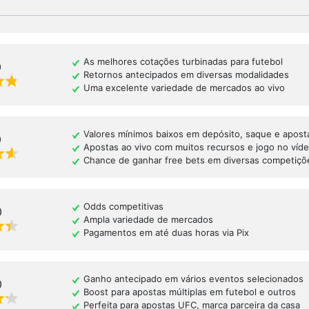
As melhores cotações turbinadas para futebol
0
Retornos antecipados em diversas modalidades
Uma excelente variedade de mercados ao vivo
Valores mínimos baixos em depósito, saque e apost
0
Apostas ao vivo com muitos recursos e jogo no víd
Chance de ganhar free bets em diversas competiçõ
Odds competitivas
0
Ampla variedade de mercados
Pagamentos em até duas horas via Pix
Ganho antecipado em vários eventos selecionados
0
Boost para apostas múltiplas em futebol e outros
Perfeita para apostas UFC, marca parceira da casa