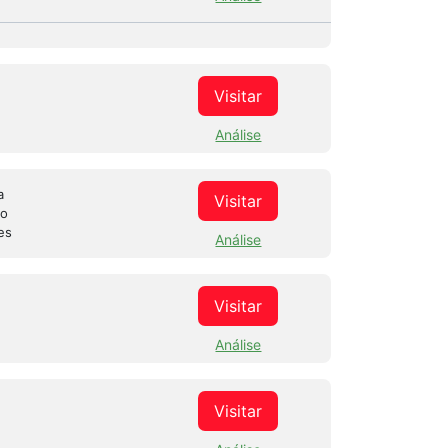
Visitar
Análise
a
Visitar
eo
es
Análise
Visitar
Análise
Visitar