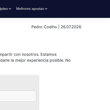
lpites
Melhores apostas
Pedro Coelho | 26.07.2026
ompartir con nosotros. Estamos
arle la mejor experiencia posible. No