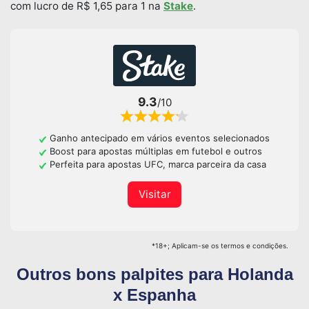
com lucro de R$ 1,65 para 1 na
Stake
.
9.3
/10
Ganho antecipado em vários eventos selecionados
Boost para apostas múltiplas em futebol e outros
Perfeita para apostas UFC, marca parceira da casa
Visitar
*18+; Aplicam-se os termos e condições.
Outros bons palpites para Holanda
x Espanha