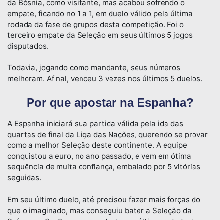
da Bósnia, como visitante, mas acabou sofrendo o
empate, ficando no 1 a 1, em duelo válido pela última
rodada da fase de grupos desta competição. Foi o
terceiro empate da Seleção em seus últimos 5 jogos
disputados.
Todavia, jogando como mandante, seus números
melhoram. Afinal, venceu 3 vezes nos últimos 5 duelos.
Por que apostar na Espanha
?
A Espanha iniciará sua partida válida pela ida das
quartas de final da Liga das Nações, querendo se provar
como a melhor Seleção deste continente. A equipe
conquistou a euro, no ano passado, e vem em ótima
sequência de muita confiança, embalado por 5 vitórias
seguidas.
Em seu último duelo, até precisou fazer mais forças do
que o imaginado, mas conseguiu bater a Seleção da