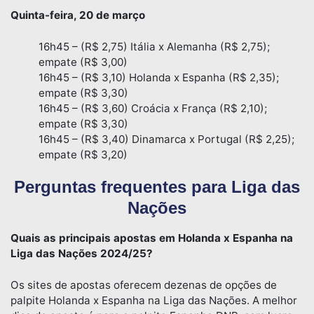
Quinta-feira, 20 de março
16h45 – (R$ 2,75) Itália x Alemanha (R$ 2,75);
empate (R$ 3,00)
16h45 – (R$ 3,10) Holanda x Espanha (R$ 2,35);
empate (R$ 3,30)
16h45 – (R$ 3,60) Croácia x França (R$ 2,10);
empate (R$ 3,30)
16h45 – (R$ 3,40) Dinamarca x Portugal (R$ 2,25);
empate (R$ 3,20)
Perguntas frequentes para Liga das
Nações
Quais as principais apostas em Holanda x Espanha na
Liga das Nações 2024/25?
Os sites de apostas oferecem dezenas de opções de
palpite Holanda x Espanha na Liga das Nações. A melhor