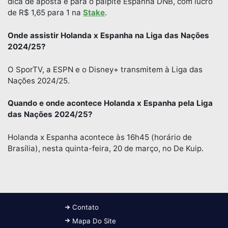
dica de aposta é para o palpite Espanha DNB, com lucro
de R$ 1,65 para 1 na
Stake
.
Onde assistir Holanda x Espanha na Liga das Nações
2024/25?
O SporTV, a ESPN e o Disney+ transmitem à Liga das
Nações 2024/25.
Quando e onde acontece Holanda x Espanha pela Liga
das Nações 2024/25?
Holanda x Espanha acontece às 16h45 (horário de
Brasília), nesta quinta-feira, 20 de março, no De Kuip.
Contato
Mapa Do Site