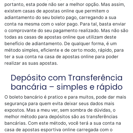
portanto, esta pode não ser a melhor opção. Mas assim,
existem casas de apostas online que permitem o
adiantamento do seu boleto pago, carregando a sua
conta na mesma com o valor pago. Para tal, basta enviar
o comprovante do seu pagamento realizado. Mas não são
todas as casas de apostas online que utilizam deste
benefício de adiantamento. De qualquer forma, é um
método simples, eficiente e de certo modo, rápido, para
ter a sua conta na casa de apostas online para poder
realizar as suas apostas.
Depósito com Transferência
bancária – simples e rápido
O boleto bancário é pratico e para muitos, pode dar mais
segurança para quem evita deixar seus dados mais
expostos. Mas a meu ver, sem sombra de dúvidas, o
melhor método para depósitos são as transferências
bancárias. Com este método, você terá a sua conta na
casa de apostas esportiva online carregada com o