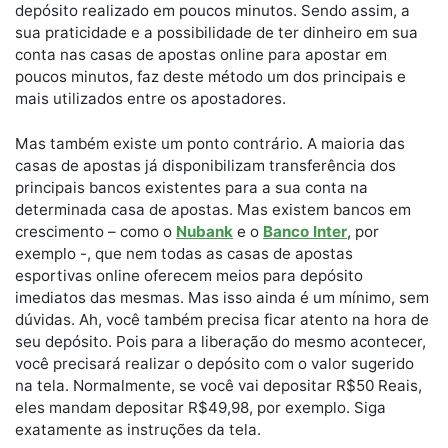
depósito realizado em poucos minutos. Sendo assim, a
sua praticidade e a possibilidade de ter dinheiro em sua
conta nas casas de apostas online para apostar em
poucos minutos, faz deste método um dos principais e
mais utilizados entre os apostadores.
Mas também existe um ponto contrário. A maioria das
casas de apostas já disponibilizam transferência dos
principais bancos existentes para a sua conta na
determinada casa de apostas. Mas existem bancos em
crescimento – como o
Nubank
e o
Banco Inter
, por
exemplo -, que nem todas as casas de apostas
esportivas online oferecem meios para depósito
imediatos das mesmas. Mas isso ainda é um mínimo, sem
dúvidas. Ah, você também precisa ficar atento na hora de
seu depósito. Pois para a liberação do mesmo acontecer,
você precisará realizar o depósito com o valor sugerido
na tela. Normalmente, se você vai depositar R$50 Reais,
eles mandam depositar R$49,98, por exemplo. Siga
exatamente as instruções da tela.