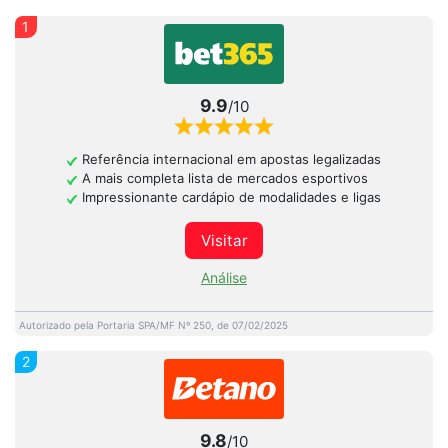
1
9.9
/10
Referência internacional em apostas legalizadas
A mais completa lista de mercados esportivos
Impressionante cardápio de modalidades e ligas
Visitar
Análise
Autorizado pela Portaria SPA/MF Nº 250, de 07/02/2025
2
9.8
/10