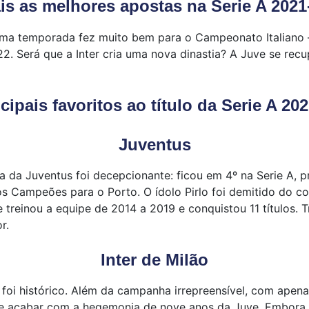
is as melhores apostas na Serie A 2021
ima temporada fez muito bem para o Campeonato Italiano 
2. Será que a Inter cria uma nova dinastia? A Juve se rec
cipais favoritos ao título da Serie A 20
Juventus
a da Juventus foi decepcionante: ficou em 4º na Serie A, p
os Campeões para o Porto. O ídolo Pirlo foi demitido do c
 treinou a equipe de 2014 a 2019 e conquistou 11 títulos. 
r.
Inter de Milão
 foi histórico. Além da campanha irrepreensível, com apena
 e acabar com a hegemonia de nove anos da Juve. Embora 