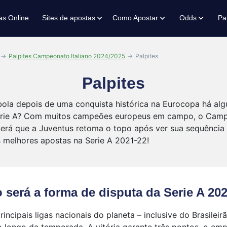
as Online
Sites de apostas
Como Apostar
Odds
Pa
Palpites Campeonato Italiano 2024/2025
Palpites
Palpites
 bola depois de uma conquista histórica na Eurocopa há al
erie A? Com muitos campeões europeus em campo, o Campeo
Será que a Juventus retoma o topo após ver sua sequência 
s melhores apostas na Serie A 2021-22!
será a forma de disputa da Serie A 20
ncipais ligas nacionais do planeta – inclusive do Brasileir
ao longo da temporada. A vitória garante três pontos, o e