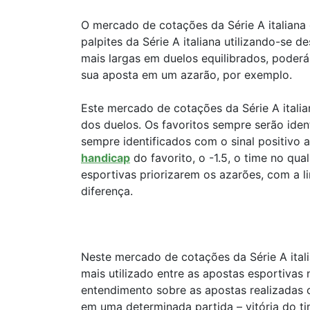
O mercado de cotações da Série A italiana 
palpites da Série A italiana utilizando-s
mais largas em duelos equilibrados, poder
sua aposta em um azarão, por exemplo.
Este mercado de cotações da Série A italia
dos duelos. Os favoritos sempre serão ident
sempre identificados com o sinal positivo ao
handicap
do favorito, o -1.5, o time no qu
esportivas priorizarem os azarões, com a l
diferença.
Neste mercado de cotações da Série A ital
mais utilizado entre as apostas esportivas 
entendimento sobre as apostas realizadas 
em uma determinada partida – vitória do ti