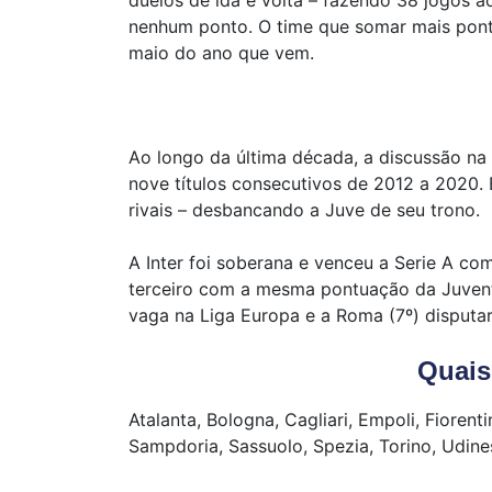
nenhum ponto. O time que somar mais pont
maio do ano que vem.
Ao longo da última década, a discussão na
nove títulos consecutivos de 2012 a 2020. 
rivais – desbancando a Juve de seu trono.
A Inter foi soberana e venceu a Serie A com
terceiro com a mesma pontuação da Juventu
vaga na Liga Europa e a Roma (7º) disputará
Quais
Atalanta, Bologna, Cagliari, Empoli, Fiorent
Sampdoria, Sassuolo, Spezia, Torino, Udine