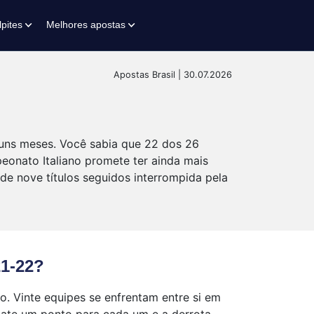
lpites
Melhores apostas
Apostas Brasil | 30.07.2026
guns meses. Você sabia que 22 dos 26
nato Italiano promete ter ainda mais
de nove títulos seguidos interrompida pela
21-22?
ão. Vinte equipes se enfrentam entre si em
mpate um ponto para cada um e a derrota