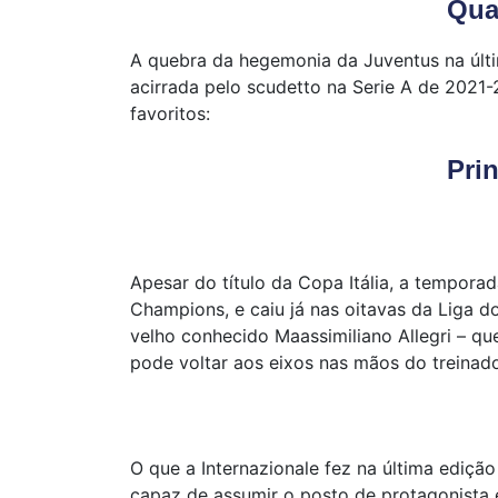
Qua
A quebra da hegemonia da Juventus na últ
acirrada pelo
scudetto
na Serie A de 2021-2
favoritos:
Prin
Apesar do título da Copa Itália, a temporad
Champions, e caiu já nas oitavas da Liga d
velho conhecido Maassimiliano Allegri – que
pode voltar aos eixos nas mãos do treinado
O que a Internazionale fez na última edição
capaz de assumir o posto de protagonista