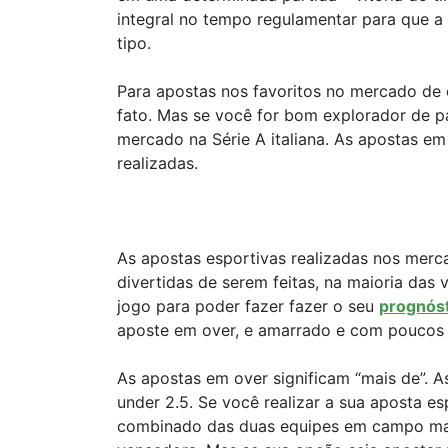
integral no tempo regulamentar para que a
tipo.
Para apostas nos favoritos no mercado de c
fato. Mas se você for bom explorador de pa
mercado na Série A italiana. As apostas 
realizadas.
As apostas esportivas realizadas nos merc
divertidas de serem feitas, na maioria das
jogo para poder fazer fazer o seu
prognós
aposte em over, e amarrado e com poucos g
As apostas em over significam “mais de”. A
under 2.5. Se você realizar a sua aposta e
combinado das duas equipes em campo marq