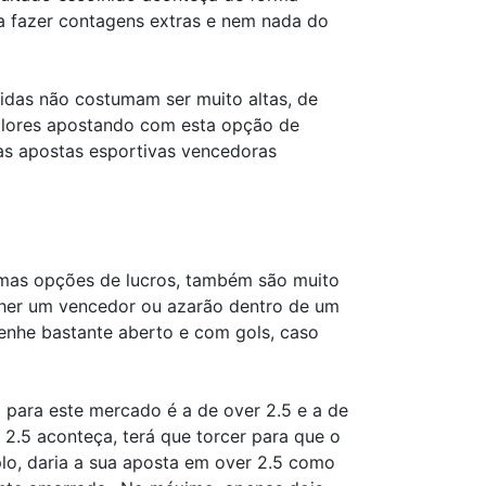
a fazer contagens extras e nem nada do
cidas não costumam ser muito altas, de
 valores apostando com esta opção de
as apostas esportivas vencedoras
imas opções de lucros, também são muito
olher um vencedor ou azarão dentro de um
enhe bastante aberto e com gols, caso
a para este mercado é a de over 2.5 e a de
2.5 aconteça, terá que torcer para que o
o, daria a sua aposta em over 2.5 como