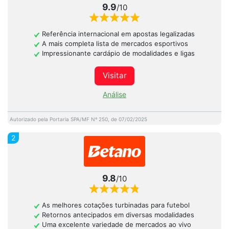
9.9
/10
Referência internacional em apostas legalizadas
A mais completa lista de mercados esportivos
Impressionante cardápio de modalidades e ligas
Visitar
Análise
Autorizado pela Portaria SPA/MF Nº 250, de 07/02/2025
2
9.8
/10
As melhores cotações turbinadas para futebol
Retornos antecipados em diversas modalidades
Uma excelente variedade de mercados ao vivo