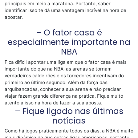
principais em meio a maratona. Portanto, saber
identificar isso te dá uma vantagem incrível na hora de
apostar.
– O fator casa é
especialmente importante na
NBA
Fica difícil apontar uma liga em que o fator casa é mais
importante do que na NBA: as arenas se tornam
verdadeiros caldeirões e os torcedores incentivam do
primeiro ao último segundo.
Além da força das
arquibancadas, conhecer a sua arena e não precisar
viajar fazem grande diferença na prática. Fique muito
atento a isso na hora de fazer a sua aposta.
– Fique ligado nas últimas
notícias
Como há jogos praticamente todos os dias, a NBA é muito
mais dinâmica do que outras ligas americanas, portanto,