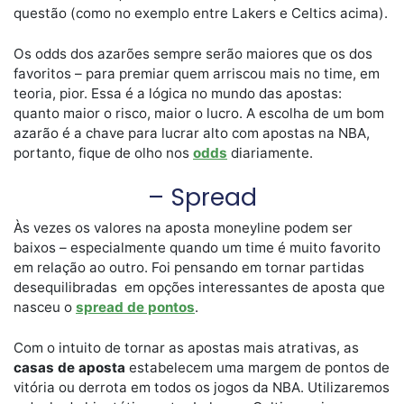
questão (como no exemplo entre Lakers e Celtics acima).
Os odds dos azarões sempre serão maiores que os dos
favoritos – para premiar quem arriscou mais no time, em
teoria, pior. Essa é a lógica no mundo das apostas:
quanto maior o risco, maior o lucro. A escolha de um bom
azarão é a chave para lucrar alto com apostas na NBA,
portanto, fique de olho nos
odds
diariamente.
– Spread
Às vezes os valores na aposta moneyline podem ser
baixos – especialmente quando um time é muito favorito
em relação ao outro. Foi pensando em tornar partidas
desequilibradas em opções interessantes de aposta que
nasceu o
spread de pontos
.
Com o intuito de tornar as apostas mais atrativas, as
casas de aposta
estabelecem uma margem de pontos de
vitória ou derrota em todos os jogos da NBA. Utilizaremos