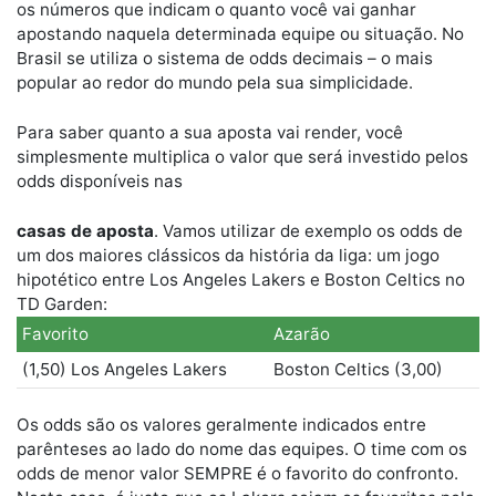
os números que indicam o quanto você vai ganhar
apostando naquela determinada equipe ou situação. No
Brasil se utiliza o sistema de odds decimais – o mais
popular ao redor do mundo pela sua simplicidade.
Para saber quanto a sua aposta vai render, você
simplesmente multiplica o valor que será investido pelos
odds disponíveis nas
casas de aposta
. Vamos utilizar de exemplo os odds de
um dos maiores clássicos da história da liga: um jogo
hipotético entre Los Angeles Lakers e Boston Celtics no
TD Garden:
Favorito
Azarão
(1,50) Los Angeles Lakers
Boston Celtics (3,00)
Os odds são os valores geralmente indicados entre
parênteses ao lado do nome das equipes. O time com os
odds de menor valor SEMPRE é o favorito do confronto.