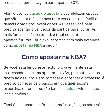
reduz essa porcentagem para apenas 33%.
Além disso, as
casas de aposta
disponibilizam opções
que vão muito além de acertar o vencedor que facilitam
demais a vida dos investidores. Às vezes você nem
precisa acertar o vencedor da partida para lucrar! As
mais famosas são o spread, o total de pontos e as
apostas futuras – que explicaremos com mais detalhes
como
apostar na NBA
a seguir.
Como apostar na NBA?
Se você está lendo este texto, provavelmente está
interessado em como apostar na NBA, portanto, vamos
direto ao assunto. Para começar a entender o processo, é
preciso começar pelo básico em qualquer aposta
esportiva: entender os tão famosos
odds
. Afinal, o que
isso significa?
Também chamado no Brasil como ‘cotações’, os odds são