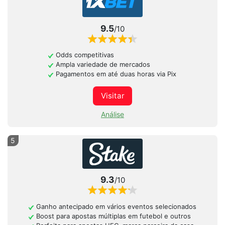
9.5
/10
Odds competitivas
Ampla variedade de mercados
Pagamentos em até duas horas via Pix
Visitar
Análise
5
9.3
/10
Ganho antecipado em vários eventos selecionados
Boost para apostas múltiplas em futebol e outros