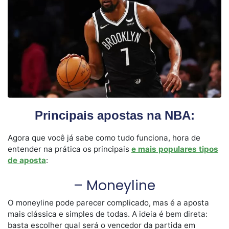
Principais apostas na NBA:
Agora que você já sabe como tudo funciona, hora de
entender na prática os principais
e mais populares tipos
de aposta
:
– Moneyline
O moneyline pode parecer complicado, mas é a aposta
mais clássica e simples de todas. A ideia é bem direta:
basta escolher qual será o vencedor da partida em