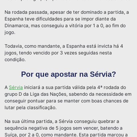
Na rodada passada, apesar de ter dominado a partida, a
Espanha teve dificuldades para se impor diante da
Dinamarca, mas conseguiu a vitória por 1 a 0, ao fim do
jogo.
Todavia, como mandante, a Espanha está invicta há 4
jogos, tendo vencido por 3 vezes seguidas nesta
condição.
Por que apostar na Sérvia
?
A
Sérvia
iniciará a sua partida válida pela 4ª rodada do
grupo D da Liga das Nações, sabendo da necessidade em
conseguir pontuar para se manter com boas chances de
lutar pela classificação.
Na sua última partida, a Sérvia conseguiu quebrar a
sequência negativa de 5 jogos sem vencer, batendo a
Suíça, por 2 a 0, como mandante. Esta partida marcou a