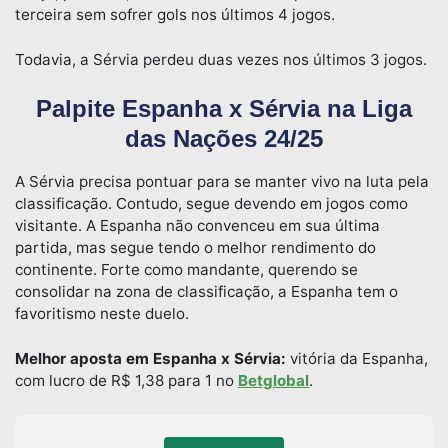
terceira sem sofrer gols nos últimos 4 jogos.
Todavia, a Sérvia perdeu duas vezes nos últimos 3 jogos.
Palpite Espanha x Sérvia na Liga
das Nações 24/25
A Sérvia precisa pontuar para se manter vivo na luta pela
classificação. Contudo, segue devendo em jogos como
visitante. A Espanha não convenceu em sua última
partida, mas segue tendo o melhor rendimento do
continente. Forte como mandante, querendo se
consolidar na zona de classificação, a Espanha tem o
favoritismo neste duelo.
Melhor aposta em Espanha x Sérvia:
vitória da Espanha,
com lucro de R$ 1,38 para 1 no
Betglobal
.