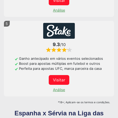
Visitar
Análise
5
9.3
/10
Ganho antecipado em vários eventos selecionados
Boost para apostas múltiplas em futebol e outros
Perfeita para apostas UFC, marca parceira da casa
Visitar
Análise
*18+; Aplicam-se os termos e condições.
Espanha x Sérvia na Liga das