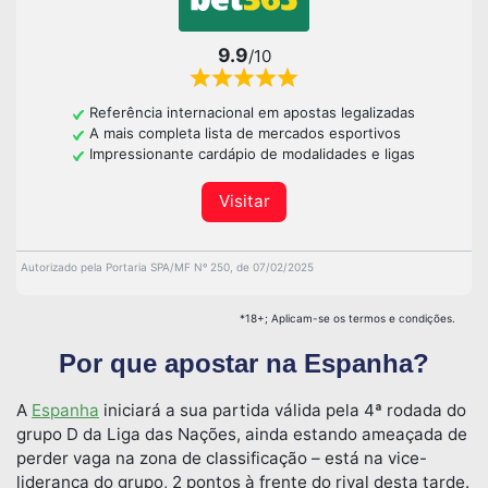
9.9
/10
Referência internacional em apostas legalizadas
A mais completa lista de mercados esportivos
Impressionante cardápio de modalidades e ligas
Visitar
Autorizado pela Portaria SPA/MF Nº 250, de 07/02/2025
*18+; Aplicam-se os termos e condições.
Por que apostar na Espanha
?
A
Espanha
iniciará a sua partida válida pela 4ª rodada do
grupo D da Liga das Nações, ainda estando ameaçada de
perder vaga na zona de classificação – está na vice-
liderança do grupo, 2 pontos à frente do rival desta tarde.