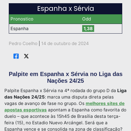
Espanha x Sérvia
Pronostico
Odd
Espanha
1,38
Pedro Coelho
|
14 de outubro de 2024
Palpite em Espanha x Sérvia no Liga das
Nações 24/25
Palpite Espanha x Sérvia na 4ª rodada do grupo D da
Liga
das Nações 24/25
: marca uma disputa direta pelas
vagas de avanço de fase no grupo. Os
melhores sites de
apostas esportivas
apontam a Espanha como favorita do
duelo – que acontece às 15h45 de Brasília desta terça-
feira (15), no Estadio Nuevo Arcángel. Será que a
Espanha vence e se consolida na zona de classificação?