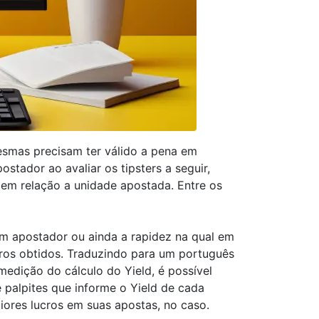
esmas precisam ter válido a pena em
ostador ao avaliar os tipsters a seguir,
o em relação a unidade apostada. Entre os
um apostador ou ainda a rapidez na qual em
ros obtidos. Traduzindo para um português
medição do cálculo do Yield, é possível
palpites que informe o Yield de cada
aiores lucros em suas apostas, no caso.