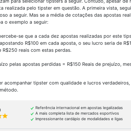
zam para selecionar tipsters a seguir. Contudo, apesar de 
a realizada pelo tipster em questão. A primeira vista, seg
oso a seguir. Mas se a média de cotações das apostas reali
a o exemplo a seguir:
rcebe-se que a cada dez apostas realizadas por este tipst
apostando R$100 em cada aposta, o seu lucro seria de R$10
de R$250 reais com estas perdas.
juízo pelas apostas perdidas = R$150 Reais de prejuízo, 
der acompanhar tipster com qualidade e lucros verdadeiros,
 método.
Referência internacional em apostas legalizadas
0
A mais completa lista de mercados esportivos
Impressionante cardápio de modalidades e ligas