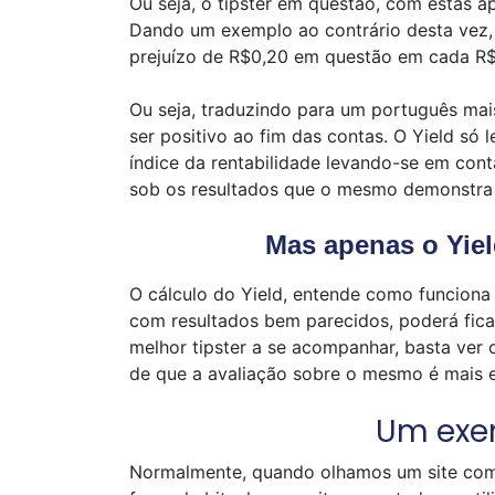
Ou seja, o tipster em questão, com estas a
Dando um exemplo ao contrário desta vez, 
prejuízo de R$0,20 em questão em cada R$
Ou seja, traduzindo para um português mai
ser positivo ao fim das contas. O Yield só
índice da rentabilidade levando-se em con
sob os resultados que o mesmo demonstra 
Mas apenas o Yield
O cálculo do Yield, entende como funciona o
com resultados bem parecidos, poderá ficar
melhor tipster a se acompanhar, basta ver
de que a avaliação sobre o mesmo é mais ex
Um exem
Normalmente, quando olhamos um site com p