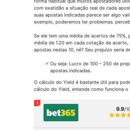
forma habitual que muitos apostadores utili
com exatidão a situação real de cada apost
suas apostas indicadas parece ser algo vali
exemplo, poderemos ter problemas. perceb
Se ele tem uma média de acertos de 75%, pe
média de 1.20 em cada cotação de acerto, 
apostas nestas 10, né? Seu prejuízo seria 
Ou seja: Lucro de 100 – 250 de pre
apostas indicadas.
O cálculo do Yield é bastante útil para po
cálculo do Yield, entende como funciona o
1
9.9
/1