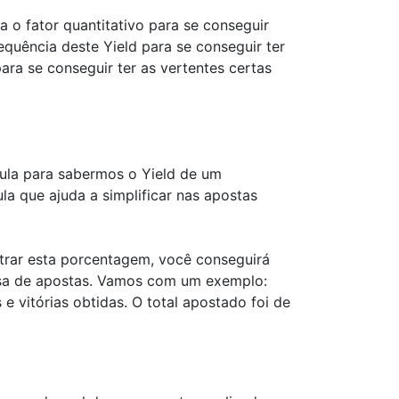
 o fator quantitativo para se conseguir
equência deste Yield para se conseguir ter
ara se conseguir ter as vertentes certas
mula para sabermos o Yield de um
la que ajuda a simplificar nas apostas
ntrar esta porcentagem, você conseguirá
asa de apostas. Vamos com um exemplo:
 vitórias obtidas. O total apostado foi de