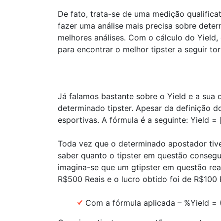
De fato, trata-se de uma medição qualifica
fazer uma análise mais precisa sobre deter
melhores análises. Com o cálculo do Yield,
para encontrar o melhor tipster a seguir tor
Já falamos bastante sobre o Yield e a sua 
determinado tipster. Apesar da definição do
esportivas. A fórmula é a seguinte: Yield = 
Toda vez que o determinado apostador tive
saber quanto o tipster em questão conseg
imagina-se que um gtipster em questão real
R$500 Reais e o lucro obtido foi de R$100 
Com a fórmula aplicada – %Yield =