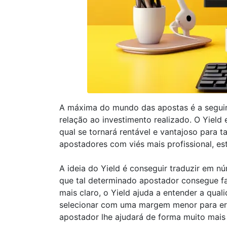
A máxima do mundo das apostas é a seguint
relação ao investimento realizado. O Yield e
qual se tornará rentável e vantajoso para t
apostadores com viés mais profissional, est
A ideia do Yield é conseguir traduzir em 
que tal determinado apostador consegue f
mais claro, o Yield ajuda a entender a qua
selecionar com uma margem menor para err
apostador lhe ajudará de forma muito mais 