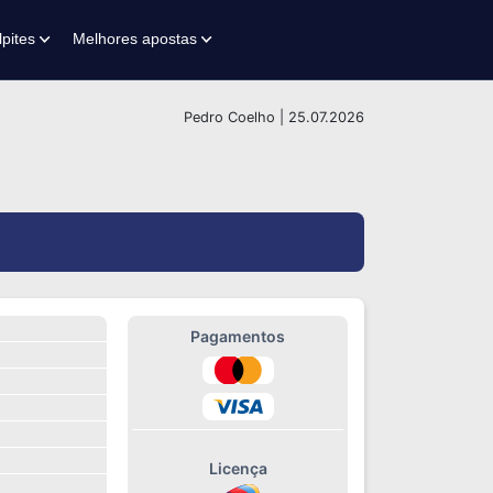
lpites
Melhores apostas
Pedro Coelho | 25.07.2026
Pagamentos
Licença