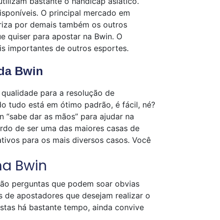
lizam bastante o handicap asiático.
isponíveis. O principal mercado em
oriza por demais também os outros
 quiser para apostar na Bwin. O
is importantes de outros esportes.
 da Bwin
 qualidade para a resolução de
 tudo está em ótimo padrão, é fácil, né?
win “sabe dar as mãos” para ajudar na
rdo de ser uma das maiores casas de
tivos para os mais diversos casos. Você
na Bwin
 São perguntas que podem soar obvias
s de apostadores que desejam realizar o
ostas há bastante tempo, ainda convive