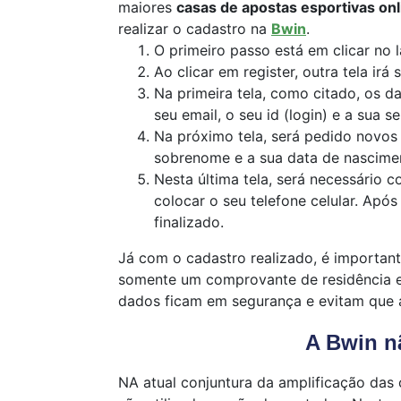
maiores
casas de apostas esportivas onl
realizar o cadastro na
Bwin
.
O primeiro passo está em clicar no l
Ao clicar em register, outra tela irá
Na primeira tela, como citado, os d
seu email, o seu id (login) e a sua s
Na próximo tela, será pedido novos
sobrenome e a sua data de nascimen
Nesta última tela, será necessário
colocar o seu telefone celular. Apó
finalizado.
Já com o cadastro realizado, é importan
somente um comprovante de residência e 
dados ficam em segurança e evitam que a
A Bwin n
NA atual conjuntura da amplificação das