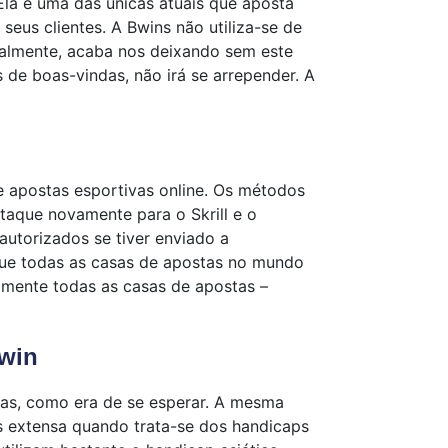
la é uma das únicas atuais que aposta
eus clientes. A Bwins não utiliza-se de
palmente, acaba nos deixando sem este
 de boas-vindas, não irá se arrepender. A
 apostas esportivas online. Os métodos
staque novamente para o Skrill e o
autorizados se tiver enviado a
que todas as casas de apostas no mundo
mente todas as casas de apostas –
Bwin
tas, como era de se esperar. A mesma
s extensa quando trata-se dos handicaps