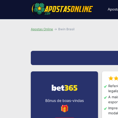
Apost
Apostas Online
Bwin Brasil
Refer
legal
A mai
Bônus de boas-vindas
espor
🎁
Impre
modal