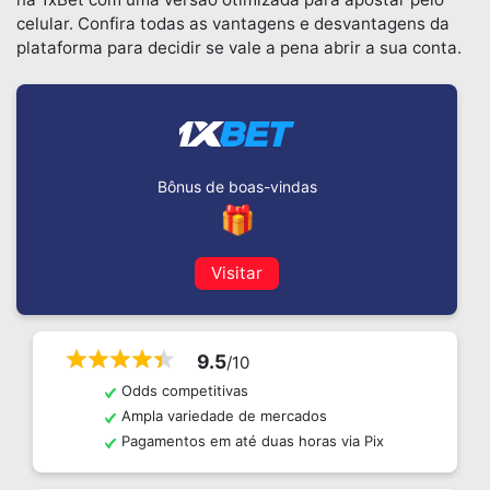
celular. Confira todas as vantagens e desvantagens da
plataforma para decidir se vale a pena abrir a sua conta.
Bônus de boas-vindas
🎁
Visitar
9.5
/10
Odds competitivas
Ampla variedade de mercados
Pagamentos em até duas horas via Pix