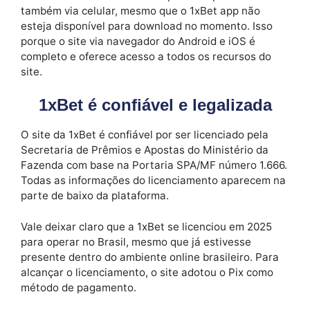
também via celular, mesmo que o 1xBet app não
esteja disponível para download no momento. Isso
porque o site via navegador do Android e iOS é
completo e oferece acesso a todos os recursos do
site.
1xBet é confiável e legalizada
O site da 1xBet é confiável por ser licenciado pela
Secretaria de Prêmios e Apostas do Ministério da
Fazenda com base na Portaria SPA/MF número 1.666.
Todas as informações do licenciamento aparecem na
parte de baixo da plataforma.
Vale deixar claro que a 1xBet se licenciou em 2025
para operar no Brasil, mesmo que já estivesse
presente dentro do ambiente online brasileiro. Para
alcançar o licenciamento, o site adotou o Pix como
método de pagamento.