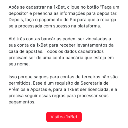
Após se cadastrar na 1xBet, clique no botão “Faça um
depósito” e preencha as informações para depositar.
Depois, faça o pagamento do Pix para que a recarga
seja processada com sucesso na plataforma.
Até três contas bancárias podem ser vinculadas a
sua conta da 1xBet para receber levantamentos da
casa de apostas. Todos os dados cadastrados
precisam ser de uma conta bancária que esteja em
seu nome.
Isso porque saques para contas de terceiros não são
permitidos. Esse é um requisito da Secretaria de
Prêmios e Apostas e, para a 1xBet ser licenciada, ela
precisa seguir essas regras para processar seus
pagamentos.
Visitea 1xBet