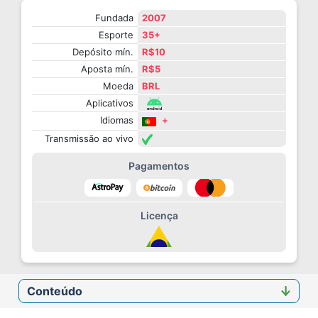
Fundada
2007
Esporte
35+
Depósito mín.
R$10
Aposta mín.
R$5
Moeda
BRL
Aplicativos
Idiomas
+
Transmissão ao vivo
Pagamentos
Licença
Conteúdo