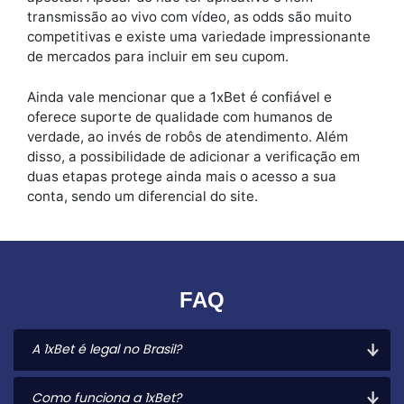
transmissão ao vivo com vídeo, as odds são muito
competitivas e existe uma variedade impressionante
de mercados para incluir em seu cupom.
Ainda vale mencionar que a 1xBet é confiável e
oferece suporte de qualidade com humanos de
verdade, ao invés de robôs de atendimento. Além
disso, a possibilidade de adicionar a verificação em
duas etapas protege ainda mais o acesso a sua
conta, sendo um diferencial do site.
FAQ
A 1xBet é legal no Brasil?
Como funciona a 1xBet?