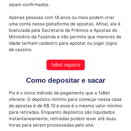
sejam confirmados.
Apenas pessoas com 18 anos ou mais podem criar
uma conta nessa plataforma de apostas. Afinal, ela é
licenciada pela Secretaria de Prêmios e Apostas do
Ministério da Fazenda e não permite que menores de
idade tenham cadastro para apostar ou jogar jogos
de cassino.
1xBet registro
Como depositar e sacar
Pix é o único método de pagamento que a 1xBet
oferece. O depósito mínimo para começar nessa casa
de apostas é de R$ 10 e esse é o mesmo valor mínimo
para retiradas. Enquanto depósitos são liquidados
instantaneamente, retiradas podem levar até duas
horas para serem processadas pelo site.