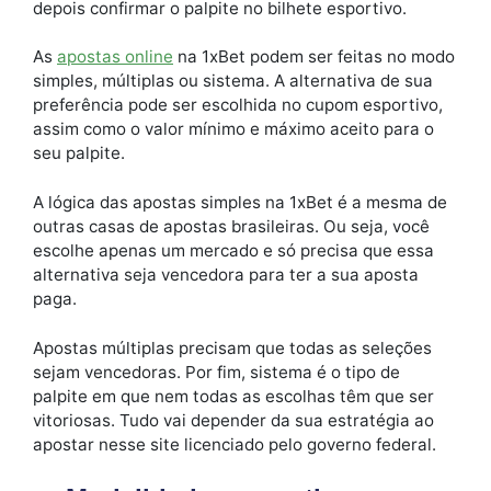
depois confirmar o palpite no bilhete esportivo.
As
apostas online
na 1xBet podem ser feitas no modo
simples, múltiplas ou sistema. A alternativa de sua
preferência pode ser escolhida no cupom esportivo,
assim como o valor mínimo e máximo aceito para o
seu palpite.
A lógica das apostas simples na 1xBet é a mesma de
outras casas de apostas brasileiras. Ou seja, você
escolhe apenas um mercado e só precisa que essa
alternativa seja vencedora para ter a sua aposta
paga.
Apostas múltiplas precisam que todas as seleções
sejam vencedoras. Por fim, sistema é o tipo de
palpite em que nem todas as escolhas têm que ser
vitoriosas. Tudo vai depender da sua estratégia ao
apostar nesse site licenciado pelo governo federal.