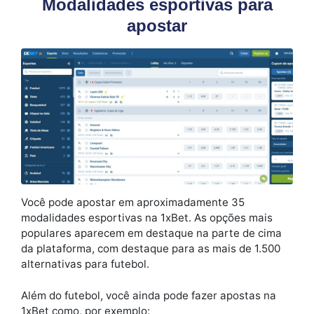
Modalidades esportivas para
apostar
Você pode apostar em aproximadamente 35
modalidades esportivas na 1xBet. As opções mais
populares aparecem em destaque na parte de cima
da plataforma, com destaque para as mais de 1.500
alternativas para futebol.
Além do futebol, você ainda pode fazer apostas na
1xBet como, por exemplo: