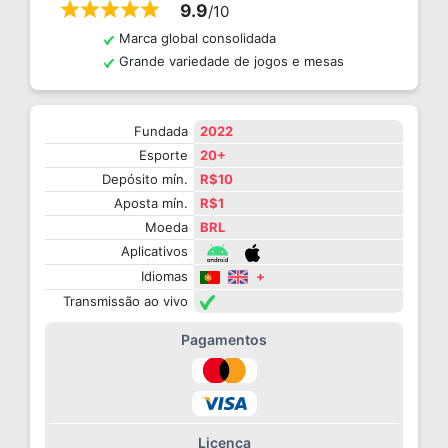
9.9
/10
Marca global consolidada
Grande variedade de jogos e mesas
Fundada
2022
Esporte
20+
Depósito mín.
R$10
Aposta mín.
R$1
Moeda
BRL
Aplicativos
Idiomas
+
Transmissão ao vivo
Pagamentos
Licença