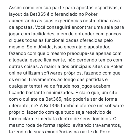
Assim como em sua parte para apostas esportivas, o
layout da Bet365 é diferenciado no Poker,
aumentando as suas experiências nesta ótima casa
de apostas. Você conseguirá encontrar uma sala para
jogar com facilidades, além de entender com poucos
cliques todas as funcionalidades oferecidas pelo
mesmo. Sem dúvida, isso encoraja o apostador,
fazendo com que o mesmo preocupe-se apenas com
a jogada, especificamente, não perdendo tempo com
outras coisas. A maioria dos principais sites de Poker
online utilizam softwares próprios, fazendo com que
os erros, travamentos ao longo das partidas e
qualquer tentativa de fraude nos jogos acabem
ficando bastante minimizados. É claro que, um site
com o quilate da Bet365, não poderia ser de forma
diferente, né? A Bet365 também oferece um software
próprio, fazendo com que tudo seja resolvido de
forma clara e imediata dentro de seus domínios. O
mesmo roda de forma rápido, evitando travamentos,
fazendo de suas experiências na parte de Poker