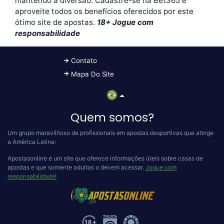
mantendo a diversão. Cadastre-se na Bet365 e
aproveite todos os benefícios oferecidos por este
ótimo site de apostas.
18+ Jogue com
responsabilidade
Contato
Mapa Do Site
Quem somos?
Um grupo maravilhoso de profissionais em apostas desportivas que atinge
a América Latina:
Apostasonline é um site que oferece informações úteis sobre casas de
apostas e que somente adultos o devem acessar.
Jogue com
responsabilidade!