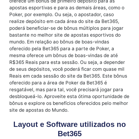
oferece um bônus de primeiro depósito para as
apostas esportivas e para as demais áreas, como o
Poker, por exemplo. Ou seja, o apostador, caso
realize depósito em cada área do site da Bet365,
poderá beneficiar-se de bônus múltiplos para jogar
bastante no melhor site de apostas esportivos do
mundo. Em relação ao bônus de boas-vindas
oferecido pela Bet365 para a parte de Poker, a
mesma oferece um bônus de boas-vindas de até
R$365 Reais para esta sessão. Ou seja, a depender
de seus depósitos, você poderá ficar com quase mil
Reais em cada sessão do site da Bet365. Este bônus
oferecido para a área de Poker da Bet365 é
resgatável, mas para tal, você precisará jogar para
desbloqueá-lo. Aproveite esta ótima oportunidade de
bônus e explore os benefícios oferecidos pelo melhor
site de apostas do Mundo.
Layout e Software utilizados no
Bet365