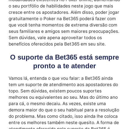
o seu portfólio de habilidades neste jogo que mais
cresce entre os apostadores. Além disso, poder jogar
gratuitamente o Poker na Bet365 poderá fazer com
que você tenha momentos de extrema diversão com
seus familiares e amigos sem maiores preocupações.
Sem dúvidas, vale apena aproveitar todos os
benefícios oferecidos pela Bet365 em seu site.
O suporte da Bet365 está sempre
pronto a te atender
Vamos lá, entenda o que vou falar: a Bet365 ainda
tem um suporte de atendimento aos apostadores do
topo. Sem dúvidas, existem poucos suportes
melhores ou equivalentes ao seu. Mas do último ano
para cá, o mesmo decaiu. As vezes, existe uma
demora maior do que o seu habitual para a resolução
do problema. Mas como citado, isso ainda lhe coloca
entre os melhores também neste quesito. A forma de
atendimento oferecida pelo suporte da Bet365 é