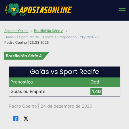
Apostas Online
Brasileirão Série A
Goiás vs Sport Recife – Aposta e Prognóstico – 26/12/2020
Pedro Coelho | 23.03.2025
Brasileirão Série A
Goiás vs Sport Recife
Pronostico
Odd
Goiás ou Empate
1.40
Pedro Coelho
|
24 de dezembro de 2020