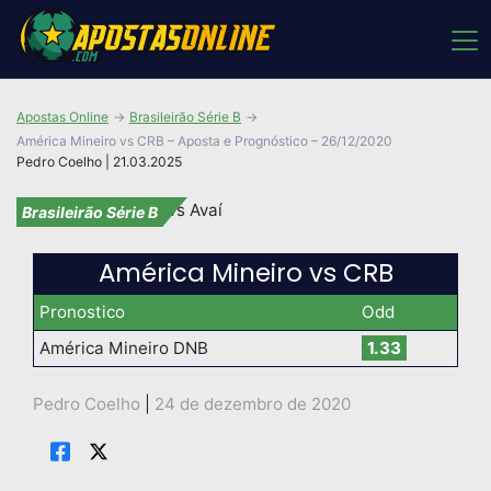
Apostas Online
Brasileirão Série B
América Mineiro vs CRB – Aposta e Prognóstico – 26/12/2020
Pedro Coelho | 21.03.2025
Brasileirão Série B
América Mineiro vs CRB
Pronostico
Odd
América Mineiro DNB
1.33
Pedro Coelho
|
24 de dezembro de 2020