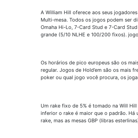
A William Hill oferece aos seus jogadore
Multi-mesa. Todos os jogos podem ser di
Omaha Hi-Lo, 7-Card Stud e 7-Card Stud 
grande (5/10 NLHE e 100/200 fixos). jogo
Os horários de pico europeus são os mais
regular. Jogos de Hold’em são os mais 
poker ou qual jogo você procura, os jogad
Um rake fixo de 5% é tomado na Will Hil
inferior o rake é maior que o padrão. Há
rake, mas as mesas GBP (libras esterlina