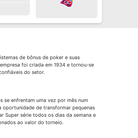
sistemas de bônus de poker e suas
 empresa foi criada em 1934 e tornou-se
onfiáveis do setor.
ores se enfrentam uma vez por mês num
a oportunidade de transformar pequenas
ar Super série todos os dias da semana e
nados ao valor do torneio.