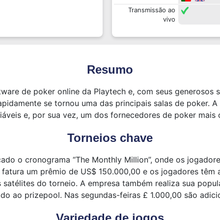
Transmissão ao
vivo
Resumo
ftware de poker online da Playtech e, com seus generosos 
apidamente se tornou uma das principais salas de poker. A
eis ​​e, por sua vez, um dos fornecedores ​​de poker mais c
Torneios chave
ançado o cronograma “The Monthly Million”, onde os jogad
r fatura um prêmio de US$ 150.000,00 e os jogadores têm 
satélites do torneio. A empresa também realiza sua popul
o ao prizepool. Nas segundas-feiras £ 1.000,00 são adicio
Variedade de jogos