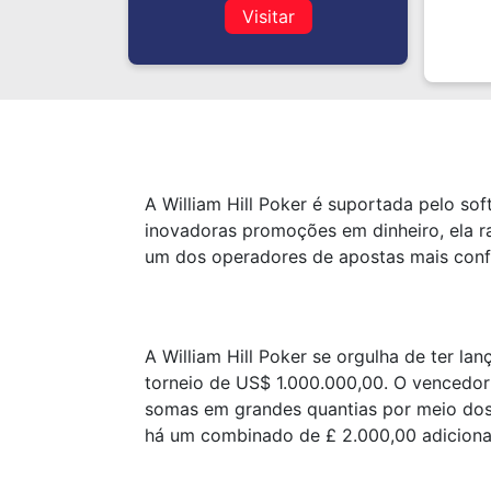
Visitar
A William Hill Poker é suportada pelo so
inovadoras promoções em dinheiro, ela r
um dos operadores de apostas mais confiáv
A William Hill Poker se orgulha de ter l
torneio de US$ 1.000.000,00. O vencedo
somas em grandes quantias por meio dos 
há um combinado de £ 2.000,00 adicionad