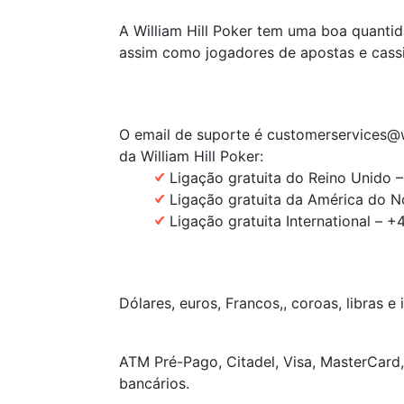
A William Hill Poker tem uma boa quantid
assim como jogadores de apostas e cass
O email de suporte é
customerservices@wi
da William Hill Poker:
Ligação gratuita do Reino Unido 
Ligação gratuita da América do N
Ligação gratuita International – 
Dólares, euros, Francos,, coroas, libras e 
ATM Pré-Pago, Citadel, Visa, MasterCard,
bancários.