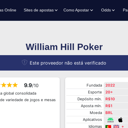
as Online
Sites de apostas
Como Apostar
Odds
Pa
William Hill Poker
Este proveedor não está verificado
9.9
/10
Fundada
2022
Esporte
20+
a global consolidada
Depósito mín.
R$10
de variedade de jogos e mesas
Aposta mín.
R$1
Moeda
BRL
Aplicativos
Idiomas
+