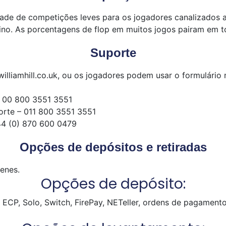
ade de competições leves para os jogadores canalizados a 
ino. As porcentagens de flop em muitos jogos pairam em 
Suporte
lliamhill.co.uk
, ou os jogadores podem usar o formulário 
– 00 800 3551 3551
orte – 011 800 3551 3551
+44 (0) 870 600 0479
Opções de depósitos e retiradas
ienes.
Opções de depósito:
 ECP, Solo, Switch, FirePay, NETeller, ordens de pagamento