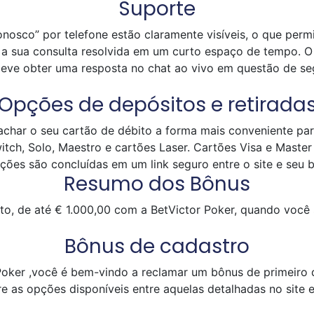
Suporte
onosco” por telefone estão claramente visíveis, o que perm
 sua consulta resolvida em um curto espaço de tempo. O s
deve obter uma resposta no chat ao vivo em questão de 
Opções de depósitos e retirada
 achar o seu cartão de débito a forma mais conveniente pa
Switch, Solo, Maestro e cartões Laser. Cartões Visa e Mast
ções são concluídas em um link seguro entre o site e seu 
Resumo dos Bônus
to, de até € 1.000,00 com a BetVictor Poker, quando você 
Bônus de cadastro
Poker ,você é bem-vindo a reclamar um bônus de primeiro d
re as opções disponíveis entre aquelas detalhadas no site 