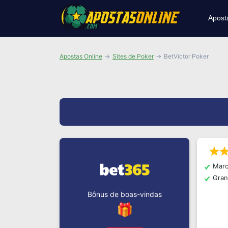
Apost
Apostas Online
Sites de Poker
BetVictor Poker
Marc
Gran
Bônus de boas-vindas
🎁