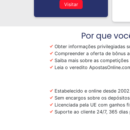
Visitar
Por que você
Obter informações privilegiadas s
Compreender a oferta de bônus ao
Saiba mais sobre as competições 
Leia o veredito ApostasOnline.com
Estabelecido e online desde 2002
Sem encargos sobre os depósitos 
Licenciada pela UE com ganhos fis
Suporte ao cliente 24/7, 365 dias 