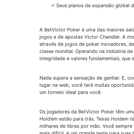
Seus planos de expansão global d
A BetVictor Poker é uma das maiores sal
jogos e de apostas Victor Chandler. A mi
através de jogos de poker inovadores, d
classe mundial. Operando na indústria de
integridade e valores fundamentais, que 
Nada supera a sensação de ganhar. E, co
lugar na web, você terá muitas oportuni
um torneio ideal para você.
Os jogadores da BetVictor Poker têm uma 
Hold’em estão para trás. Texas Holdem t
milhares de libras por mão. Você sempre
mais difícil, é um grande teste para sua