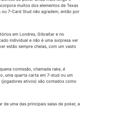
incorpora muitos dos elementos de Texas
 ou 7-Card Stud não agradem, então por
órios em Londres, Gibraltar e no
do individual e não é uma surpresa ver
oker estão sempre cheias, com um vasto
pequena comissão, chamada rake, é
ko, uma quarta carta em 7-stud ou um
s (jogadores ativos) são contados como
 de uma das principais salas de poker, a