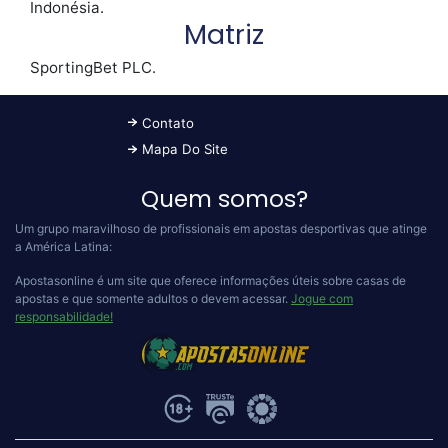
Indonésia.
Matriz
SportingBet PLC.
Contato
Mapa Do Site
Quem somos?
Um grupo maravilhoso de profissionais em apostas desportivas que atinge
a América Latina:
Apostasonline é um site que oferece informações úteis sobre casas de
apostas e que somente adultos o devem acessar.
Jogue com
responsabilidade!