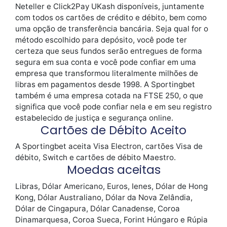
Neteller e Click2Pay UKash disponíveis, juntamente
com todos os cartões de crédito e débito, bem como
uma opção de transferência bancária. Seja qual for o
método escolhido para depósito, você pode ter
certeza que seus fundos serão entregues de forma
segura em sua conta e você pode confiar em uma
empresa que transformou literalmente milhões de
libras em pagamentos desde 1998. A Sportingbet
também é uma empresa cotada na FTSE 250, o que
significa que você pode confiar nela e em seu registro
estabelecido de justiça e segurança online.
Cartões de Débito Aceito
A Sportingbet aceita Visa Electron, cartões Visa de
débito, Switch e cartões de débito Maestro.
Moedas aceitas
Libras, Dólar Americano, Euros, Ienes, Dólar de Hong
Kong, Dólar Australiano, Dólar da Nova Zelândia,
Dólar de Cingapura, Dólar Canadense, Coroa
Dinamarquesa, Coroa Sueca, Forint Húngaro e Rúpia