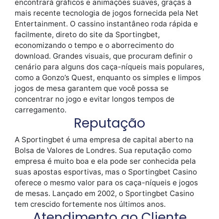
encontrará gráficos e animações suaves, graças à
mais recente tecnologia de jogos fornecida pela Net
Entertainment. O cassino instantâneo roda rápida e
facilmente, direto do site da Sportingbet,
economizando o tempo e o aborrecimento do
download. Grandes visuais, que procuram definir o
cenário para alguns dos caça-níqueis mais populares,
como a Gonzo’s Quest, enquanto os simples e limpos
jogos de mesa garantem que você possa se
concentrar no jogo e evitar longos tempos de
carregamento.
Reputação
A Sportingbet é uma empresa de capital aberto na
Bolsa de Valores de Londres. Sua reputação como
empresa é muito boa e ela pode ser conhecida pela
suas apostas esportivas, mas o Sportingbet Casino
oferece o mesmo valor para os caça-níqueis e jogos
de mesas. Lançado em 2002, o Sportingbet Casino
tem crescido fortemente nos últimos anos.
Atendimento ao Cliente