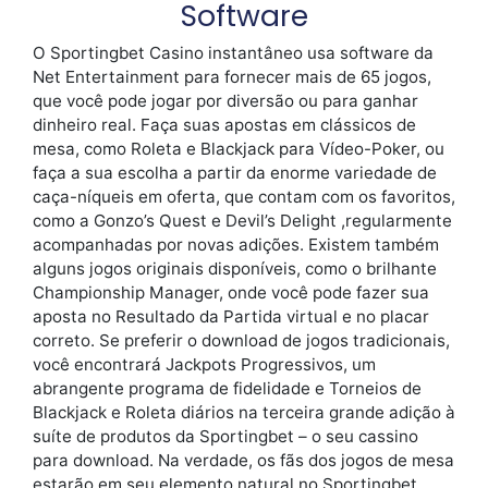
Software
O Sportingbet Casino instantâneo usa software da
Net Entertainment para fornecer mais de 65 jogos,
que você pode jogar por diversão ou para ganhar
dinheiro real. Faça suas apostas em clássicos de
mesa, como Roleta e Blackjack para Vídeo-Poker, ou
faça a sua escolha a partir da enorme variedade de
caça-níqueis em oferta, que contam com os favoritos,
como a Gonzo’s Quest e Devil’s Delight ,regularmente
acompanhadas por novas adições. Existem também
alguns jogos originais disponíveis, como o brilhante
Championship Manager, onde você pode fazer sua
aposta no Resultado da Partida virtual e no placar
correto. Se preferir o download de jogos tradicionais,
você encontrará Jackpots Progressivos, um
abrangente programa de fidelidade e Torneios de
Blackjack e Roleta diários na terceira grande adição à
suíte de produtos da Sportingbet – o seu cassino
para download. Na verdade, os fãs dos jogos de mesa
estarão em seu elemento natural no Sportingbet