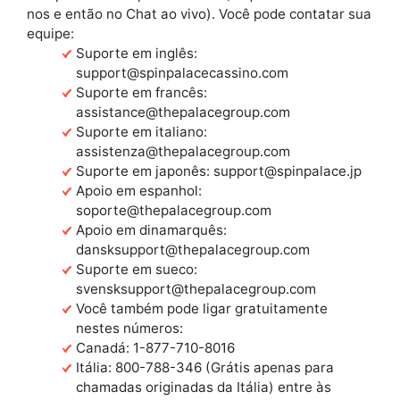
nos e então no Chat ao vivo). Você pode contatar sua
equipe:
Suporte em inglês:
support@spinpalacecassino.com
Suporte em francês:
assistance@thepalacegroup.com
Suporte em italiano:
assistenza@thepalacegroup.com
Suporte em japonês:
support@spinpalace.jp
Apoio em espanhol:
soporte@thepalacegroup.com
Apoio em dinamarquês:
dansksupport@thepalacegroup.com
Suporte em sueco:
svensksupport@thepalacegroup.com
Você também pode ligar gratuitamente
nestes números:
Canadá: 1-877-710-8016
Itália: 800-788-346 (Grátis apenas para
chamadas originadas da Itália) entre às