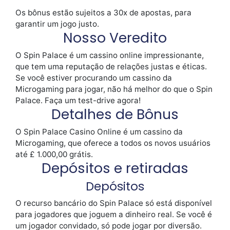
Os bônus estão sujeitos a 30x de apostas, para
garantir um jogo justo.
Nosso Veredito
O Spin Palace é um cassino online impressionante,
que tem uma reputação de relações justas e éticas.
Se você estiver procurando um cassino da
Microgaming para jogar, não há melhor do que o Spin
Palace. Faça um test-drive agora!
Detalhes de Bônus
O Spin Palace Casino Online é um cassino da
Microgaming, que oferece a todos os novos usuários
até £ 1.000,00 grátis.
Depósitos e retiradas
Depósitos
O recurso bancário do Spin Palace só está disponível
para jogadores que joguem a dinheiro real. Se você é
um jogador convidado, só pode jogar por diversão.