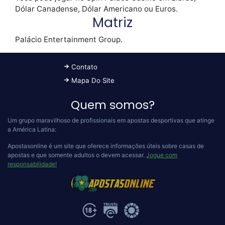
Dólar Canadense, Dólar Americano ou Euros.
Matriz
Palácio Entertainment Group.
Contato
Mapa Do Site
Quem somos?
Um grupo maravilhoso de profissionais em apostas desportivas que atinge
a América Latina:
Apostasonline é um site que oferece informações úteis sobre casas de
apostas e que somente adultos o devem acessar.
Jogue com
responsabilidade!