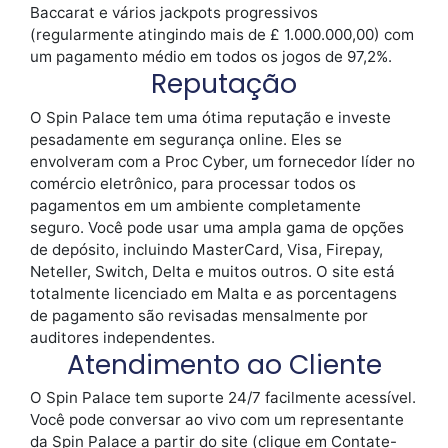
Baccarat e vários jackpots progressivos
(regularmente atingindo mais de £ 1.000.000,00) com
um pagamento médio em todos os jogos de 97,2%.
Reputação
O Spin Palace tem uma ótima reputação e investe
pesadamente em segurança online. Eles se
envolveram com a Proc Cyber, um fornecedor líder no
comércio eletrônico, para processar todos os
pagamentos em um ambiente completamente
seguro. Você pode usar uma ampla gama de opções
de depósito, incluindo MasterCard, Visa, Firepay,
Neteller, Switch, Delta e muitos outros. O site está
totalmente licenciado em Malta e as porcentagens
de pagamento são revisadas mensalmente por
auditores independentes.
Atendimento ao Cliente
O Spin Palace tem suporte 24/7 facilmente acessível.
Você pode conversar ao vivo com um representante
da Spin Palace a partir do site (clique em Contate-