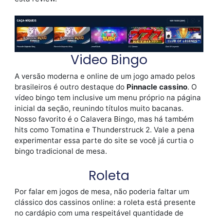
Video Bingo
A versão moderna e online de um jogo amado pelos
brasileiros é outro destaque do
Pinnacle cassino
. O
vídeo bingo tem inclusive um menu próprio na página
inicial da seção, reunindo títulos muito bacanas.
Nosso favorito é o Calavera Bingo, mas há também
hits como Tomatina e Thunderstruck 2. Vale a pena
experimentar essa parte do site se você já curtia o
bingo tradicional de mesa.
Roleta
Por falar em jogos de mesa, não poderia faltar um
clássico dos cassinos online: a roleta está presente
no cardápio com uma respeitável quantidade de