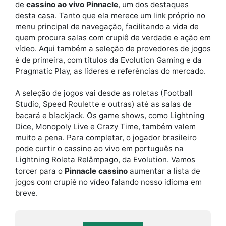
de
cassino ao vivo Pinnacle
, um dos destaques
desta casa. Tanto que ela merece um link próprio no
menu principal de navegação, facilitando a vida de
quem procura salas com crupiê de verdade e ação em
vídeo. Aqui também a seleção de provedores de jogos
é de primeira, com títulos da Evolution Gaming e da
Pragmatic Play, as líderes e referências do mercado.
A seleção de jogos vai desde as roletas (Football
Studio, Speed Roulette e outras) até as salas de
bacará e blackjack. Os game shows, como Lightning
Dice, Monopoly Live e Crazy Time, também valem
muito a pena. Para completar, o jogador brasileiro
pode curtir o cassino ao vivo em português na
Lightning Roleta Relâmpago, da Evolution. Vamos
torcer para o
Pinnacle cassino
aumentar a lista de
jogos com crupiê no vídeo falando nosso idioma em
breve.