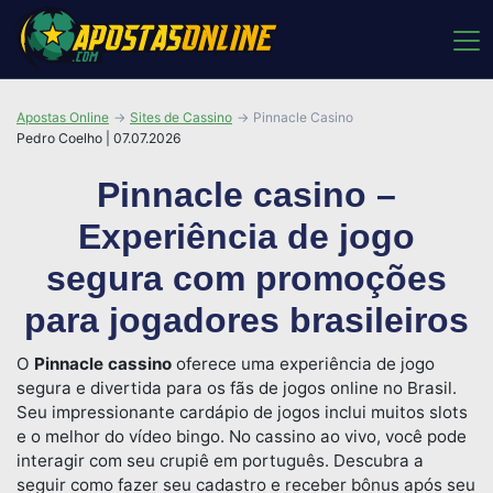
Apostas Online
Sites de Cassino
Pinnacle Casino
Pedro Coelho | 07.07.2026
Pinnacle casino –
Experiência de jogo
segura com promoções
para jogadores brasileiros
O
Pinnacle cassino
oferece uma experiência de jogo
segura e divertida para os fãs de jogos online no Brasil.
Seu impressionante cardápio de jogos inclui muitos slots
e o melhor do vídeo bingo. No cassino ao vivo, você pode
interagir com seu crupiê em português. Descubra a
seguir como fazer seu cadastro e receber bônus após seu