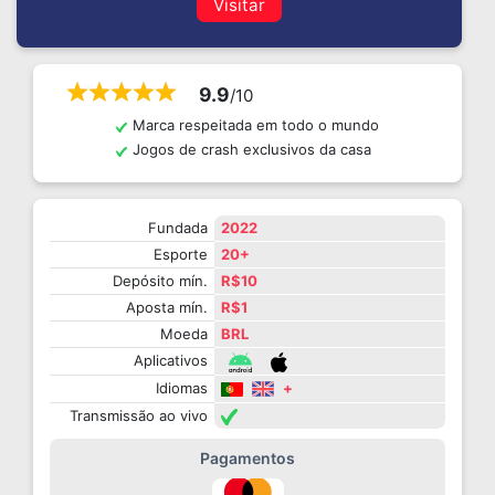
Visitar
9.9
/10
Marca respeitada em todo o mundo
Jogos de crash exclusivos da casa
Fundada
2022
Esporte
20+
Depósito mín.
R$10
Aposta mín.
R$1
Moeda
BRL
Aplicativos
Idiomas
+
Transmissão ao vivo
Pagamentos