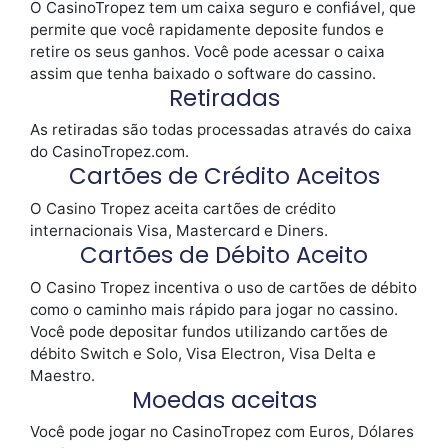
O CasinoTropez tem um caixa seguro e confiável, que
permite que você rapidamente deposite fundos e
retire os seus ganhos. Você pode acessar o caixa
assim que tenha baixado o software do cassino.
Retiradas
As retiradas são todas processadas através do caixa
do CasinoTropez.com.
Cartões de Crédito Aceitos
O Casino Tropez aceita cartões de crédito
internacionais Visa, Mastercard e Diners.
Cartões de Débito Aceito
O Casino Tropez incentiva o uso de cartões de débito
como o caminho mais rápido para jogar no cassino.
Você pode depositar fundos utilizando cartões de
débito Switch e Solo, Visa Electron, Visa Delta e
Maestro.
Moedas aceitas
Você pode jogar no CasinoTropez com Euros, Dólares