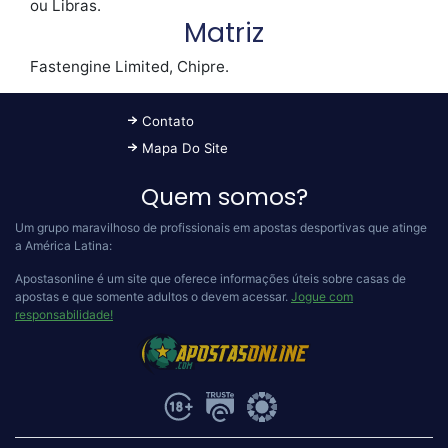
ou Libras.
Matriz
Fastengine Limited, Chipre.
Contato
Mapa Do Site
Quem somos?
Um grupo maravilhoso de profissionais em apostas desportivas que atinge
a América Latina:
Apostasonline é um site que oferece informações úteis sobre casas de
apostas e que somente adultos o devem acessar.
Jogue com
responsabilidade!