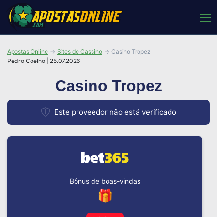
Apostas Online
Sites de Cassino
Casino Tropez
Pedro Coelho | 25.07.2026
Casino Tropez
Este proveedor não está verificado
Bônus de boas-vindas
🎁