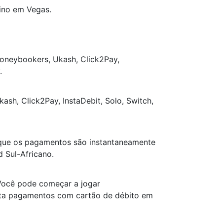
ino em Vegas.
Moneybookers, Ukash, Click2Pay,
.
ash, Click2Pay, InstaDebit, Solo, Switch,
é que os pagamentos são instantaneamente
 Sul-Africano.
 Você pode começar a jogar
ita pagamentos com cartão de débito em