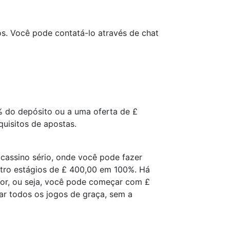
s. Você pode contatá-lo através de chat
% do depósito ou a uma oferta de £
quisitos de apostas.
cassino sério, onde você pode fazer
atro estágios de £ 400,00 em 100%. Há
or, ou seja, você pode começar com £
ar todos os jogos de graça, sem a