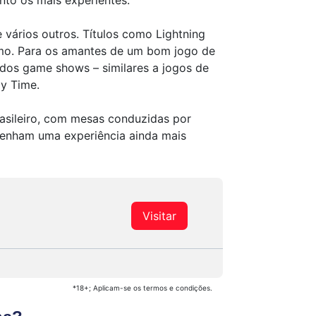
nto os mais experientes.
 vários outros. Títulos como Lightning
smo. Para os amantes de um bom jogo de
dos game shows – similares a jogos de
zy Time.
rasileiro, com mesas conduzidas por
 tenham uma experiência ainda mais
Visitar
*18+; Aplicam-se os termos e condições.