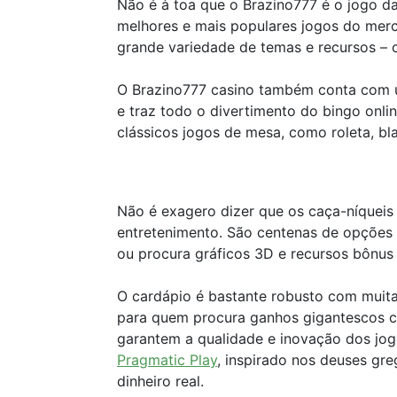
Não é à toa que o Brazino777 é o jogo da
melhores e mais populares jogos do mer
grande variedade de temas e recursos – 
O Brazino777 casino também conta com u
e traz todo o divertimento do bingo onlin
clássicos jogos de mesa, como roleta, bl
Não é exagero dizer que os caça-níqueis
entretenimento. São centenas de opções 
ou procura gráficos 3D e recursos bônus
O cardápio é bastante robusto com muita
para quem procura ganhos gigantescos 
garantem a qualidade e inovação dos jog
Pragmatic Play
, inspirado nos deuses gre
dinheiro real.