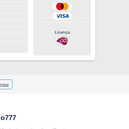
Licença
entes
no777