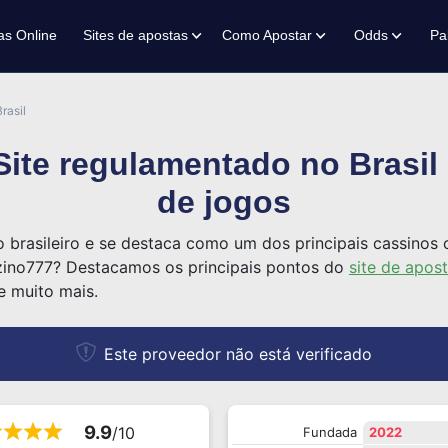
as Online
Sites de apostas
Como Apostar
Odds
Pa
rasil
Site regulamentado no Brasil 
de jogos
 brasileiro e se destaca como um dos principais cassinos 
azino777? Destacamos os principais pontos do
site de apos
 e muito mais.
Este proveedor não está verificado
9.9
/10
Fundada
2022