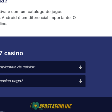
na?
itiva e com um catálogo de jogos
 Android é um diferencial importante. O
ine.
7 casino
plicativo de celular?
casino paga?
ina: