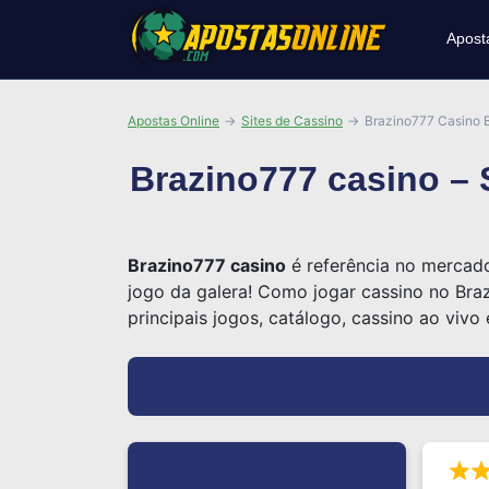
Apost
Apostas Online
Sites de Cassino
Brazino777 Casino B
Brazino777 casino – 
Brazino777 casino
é referência no mercado
jogo da galera! Como jogar cassino no Br
principais jogos, catálogo, cassino ao vivo