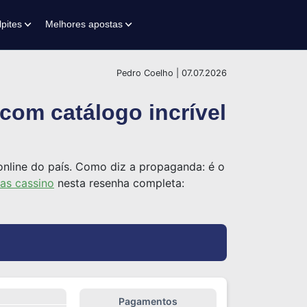
lpites
Melhores apostas
Pedro Coelho | 07.07.2026
com catálogo incrível
online do país. Como diz a propaganda: é o
tas cassino
nesta resenha completa:
Pagamentos