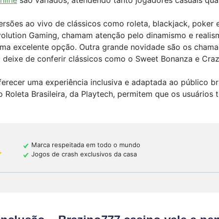
nline
são variados, atendendo tanto jogadores casuais qua
rsões ao vivo de clássicos como roleta, blackjack, poker e
 Evolution Gaming, chamam atenção pelo dinamismo e reali
uma excelente opção. Outra grande novidade são os chama
ão deixe de conferir clássicos como o Sweet Bonanza e Cra
erecer uma experiência inclusiva e adaptada ao público b
 Roleta Brasileira, da Playtech, permitem que os usuários
Marca respeitada em todo o mundo
Jogos de crash exclusivos da casa