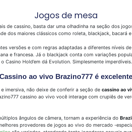
Jogos de mesa
ais de cassino, basta dar uma olhadinha na seção dos jog
e dos maiores clássicos como roleta, blackjack, bacará e
tes versões e com regras adaptadas a diferentes níveis de 
cana e francesa. Já o blackjack conta com variações popu
o Casino Hold’em dá Evolution. Simplesmente imperdíveis.
Cassino ao vivo Brazino777 é excelent
e imersiva, não deixe de conferir a seção de
cassino ao v
zino777 cassino ao vivo você interage com crupiês de ver
múltiplos ângulos de câmera, tornam a experiência do
Brazi
s melhores provedores de jogos ao vivo do mercado -espec