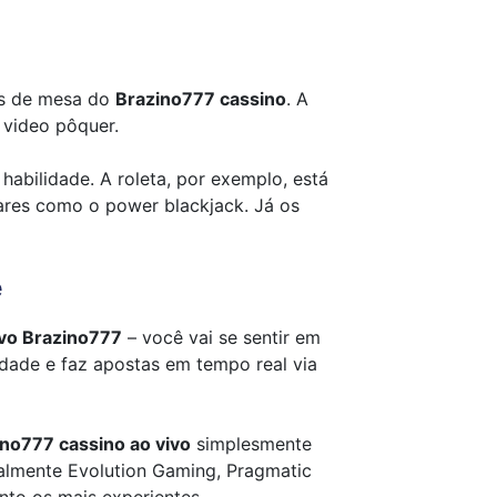
os de mesa do
Brazino777 cassino
. A
 video pôquer.
habilidade. A roleta, por exemplo, está
lares como o power blackjack. Já os
e
ivo Brazino777
– você vai se sentir em
dade e faz apostas em tempo real via
no777 cassino ao vivo
simplesmente
ialmente Evolution Gaming, Pragmatic