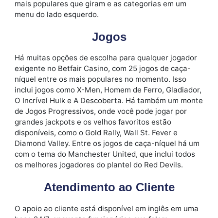
mais populares que giram e as categorias em um
menu do lado esquerdo.
Jogos
Há muitas opções de escolha para qualquer jogador
exigente no Betfair Casino, com 25 jogos de caça-
níquel entre os mais populares no momento. Isso
inclui jogos como X-Men, Homem de Ferro, Gladiador,
O Incrível Hulk e A Descoberta. Há também um monte
de Jogos Progressivos, onde você pode jogar por
grandes jackpots e os velhos favoritos estão
disponíveis, como o Gold Rally, Wall St. Fever e
Diamond Valley. Entre os jogos de caça-níquel há um
com o tema do Manchester United, que inclui todos
os melhores jogadores do plantel do Red Devils.
Atendimento ao Cliente
O apoio ao cliente está disponível em inglês em uma