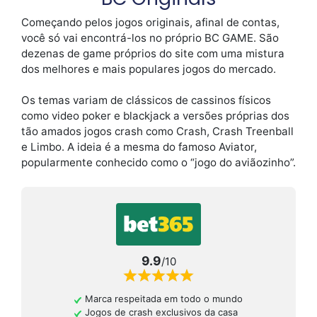
Começando pelos jogos originais, afinal de contas,
você só vai encontrá-los no próprio BC GAME. São
dezenas de game próprios do site com uma mistura
dos melhores e mais populares jogos do mercado.
Os temas variam de clássicos de cassinos físicos
como video poker e blackjack a versões próprias dos
tão amados jogos crash como Crash, Crash Treenball
e Limbo. A ideia é a mesma do famoso Aviator,
popularmente conhecido como o “jogo do aviãozinho”.
9.9
/10
Marca respeitada em todo o mundo
Jogos de crash exclusivos da casa