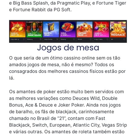
e Big Bass Splash, da Pragmatic Play, e Fortune Tiger
e Fortune Rabbit da PG Soft.
Jogos de mesa
O que seria de um ótimo cassino online sem os tão
amados jogos de mesa, não é mesmo? Todos os
consagrados dos melhores cassinos físicos estão por
lá.
Os amantes de poker estão muito bem servidos com
as melhores variações como Deuces Wild, Double
Bonus, Ace & Deuce e Joker Poker. Ainda nos jogos
de baralho, os fãs de blackjack, carinhosamente
chamado no Brasil de “21”, contam com Fast
Blackjack, Switch, European, Atlantic City, Vegas Strip
e várias outras. Os amantes de roleta também estão