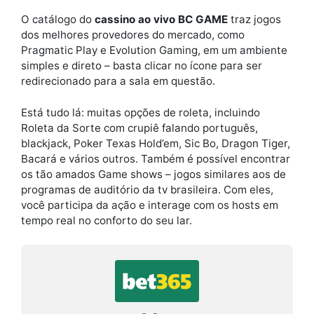
O catálogo do
cassino ao vivo BC GAME
traz jogos
dos melhores provedores do mercado, como
Pragmatic Play e Evolution Gaming, em um ambiente
simples e direto – basta clicar no ícone para ser
redirecionado para a sala em questão.
Está tudo lá: muitas opções de roleta, incluindo
Roleta da Sorte com crupiê falando português,
blackjack, Poker Texas Hold’em, Sic Bo, Dragon Tiger,
Bacará e vários outros. Também é possível encontrar
os tão amados Game shows – jogos similares aos de
programas de auditório da tv brasileira. Com eles,
você participa da ação e interage com os hosts em
tempo real no conforto do seu lar.