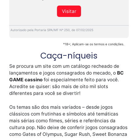
Visitar
Autorizado pela Portaria SPA/MF Nº 250, de 07/02/2025
*18+; Aplicam-se os termos e condições.
Caça-níqueis
Se procura um site com um catálogo recheado de
lançamentos e jogos consagrados do mecado, o
BC
GAME cassino
foi especialmente feito para você.
Acredite se quiser: são mais de oito mil slots
diferentes para você se divertir!
Os temas são dos mais variados – desde jogos
clássicos com frutinhas e símbolos até temáticas
mais sérias como filmes, séries e referências da
cultura pop. Não deixe de conferir jogos consagrados
como Gates of Olympus, Sugar Rush, Sweet Bonanza