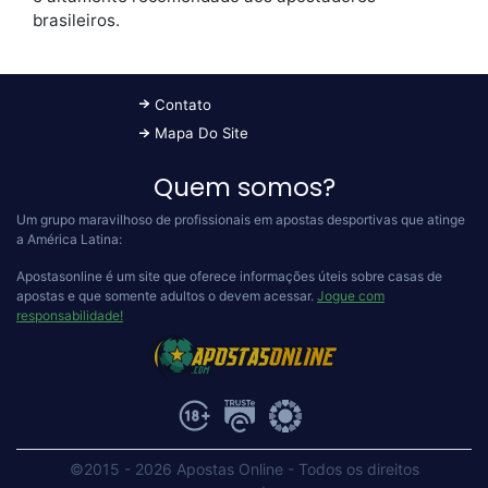
brasileiros.
Contato
Mapa Do Site
Quem somos?
Um grupo maravilhoso de profissionais em apostas desportivas que atinge
a América Latina:
Apostasonline é um site que oferece informações úteis sobre casas de
apostas e que somente adultos o devem acessar.
Jogue com
responsabilidade!
©2015 - 2026 Apostas Online
-
Todos os direitos