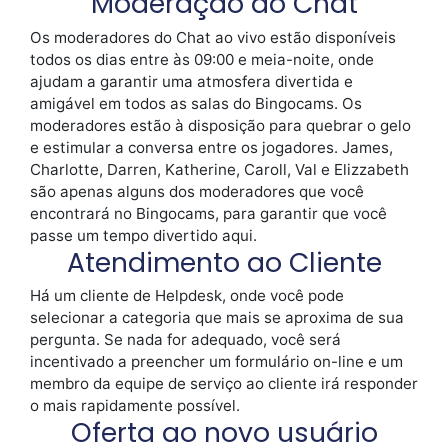
Moderação do Chat
Os moderadores do Chat ao vivo estão disponíveis
todos os dias entre às 09:00 e meia-noite, onde
ajudam a garantir uma atmosfera divertida e
amigável em todos as salas do Bingocams. Os
moderadores estão à disposição para quebrar o gelo
e estimular a conversa entre os jogadores. James,
Charlotte, Darren, Katherine, Caroll, Val e Elizzabeth
são apenas alguns dos moderadores que você
encontrará no Bingocams, para garantir que você
passe um tempo divertido aqui.
Atendimento ao Cliente
Há um cliente de Helpdesk, onde você pode
selecionar a categoria que mais se aproxima de sua
pergunta. Se nada for adequado, você será
incentivado a preencher um formulário on-line e um
membro da equipe de serviço ao cliente irá responder
o mais rapidamente possível.
Oferta ao novo usuário