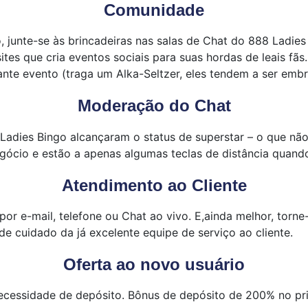
Comunidade
, junte-se às brincadeiras nas salas de Chat do 888 Ladie
es que cria eventos sociais para suas hordas de leais fãs
te evento (traga um Alka-Seltzer, eles tendem a ser embri
Moderação do Chat
Ladies Bingo alcançaram o status de superstar – o que nã
gócio e estão a apenas algumas teclas de distância quando
Atendimento ao Cliente
 por e-mail, telefone ou Chat ao vivo. E,ainda melhor, tor
de cuidado da já excelente equipe de serviço ao cliente.
Oferta ao novo usuário
ecessidade de depósito. Bônus de depósito de 200% no pri