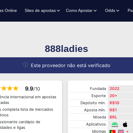
as Online
Sites de apostas
Como Apostar
Odds
Pa
888ladies
Este proveedor não está verificado
9.9
/10
Fundada
2022
Esporte
20+
ência internacional em apostas
izadas
Depósito mín.
R$10
s completa lista de mercados
Aposta mín.
R$1
tivos
Moeda
BRL
ssionante cardápio de
Aplicativos
idades e ligas
Idiomas
+