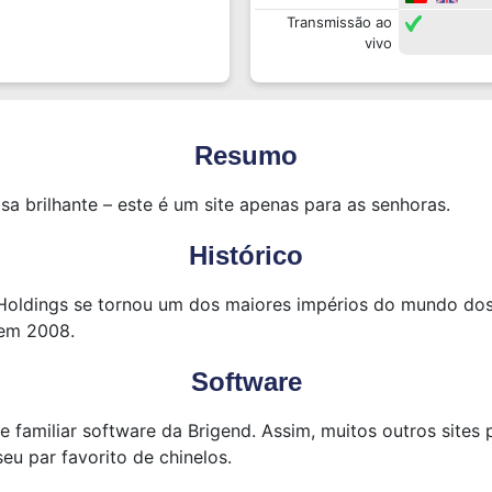
Transmissão ao
vivo
Resumo
a brilhante – este é um site apenas para as senhoras.
Histórico
oldings se tornou um dos maiores impérios do mundo dos j
 em 2008.
Software
 familiar software da Brigend. Assim, muitos outros sites
eu par favorito de chinelos.