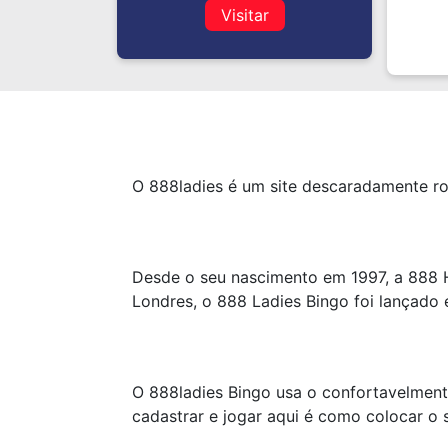
Visitar
O 888ladies é um site descaradamente ros
Desde o seu nascimento em 1997, a 888 H
Londres, o 888 Ladies Bingo foi lançado
O 888ladies Bingo usa o confortavelmente
cadastrar e jogar aqui é como colocar o s