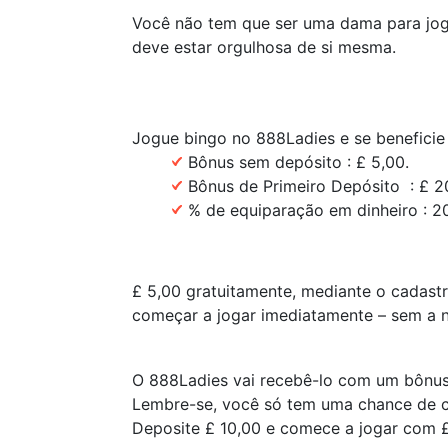
Você não tem que ser uma dama para joga
deve estar orgulhosa de si mesma.
Jogue bingo no 888Ladies e se beneficie
Bônus sem depósito : £ 5,00.
Bônus de Primeiro Depósito : £ 2
% de equiparação em dinheiro : 2
£ 5,00 gratuitamente, mediante o cadastr
começar a jogar imediatamente – sem a 
O 888Ladies vai recebê-lo com um bônus 
Lembre-se, você só tem uma chance de co
Deposite £ 10,00 e comece a jogar com £