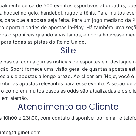
ualmente cerca de 500 eventos esportivos abordados, que 
 hóquei no gelo, handebol, rugby e tênis. Para muitos even
, para que a aposta seja feita. Para um jogo mediano da P
tro oportunidades de apostas In-Play. Há também uma seç
os disponíveis quando a visitamos, embora houvesse merc
para todas as pistas do Reino Unido.
Site
te básica, com algumas notícias de esportes em destaque
seção Sport fornece uma visão geral de quantas apostas es
ais e apostas a longo prazo. Ao clicar em ‘Hoje’, você é
xibir as apostas relevantes para esse evento. A seção de 
aro como em muitos casos as odds são atualizadas e os cli
m em alemão.
Atendimento ao Cliente
 às 10h00 e 23h00, com contato disponível por email e tel
info@digibet.com