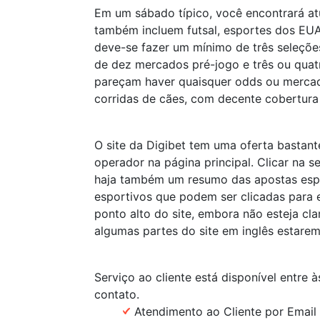
Em um sábado típico, você encontrará at
também incluem futsal, esportes dos EUA,
deve-se fazer um mínimo de três seleções
de dez mercados pré-jogo e três ou qua
pareçam haver quaisquer odds ou mercad
corridas de cães, com decente cobertura 
O site da Digibet tem uma oferta bastan
operador na página principal. Clicar na 
haja também um resumo das apostas especi
esportivos que podem ser clicadas para e
ponto alto do site, embora não esteja cl
algumas partes do site em inglês estare
Serviço ao cliente está disponível entre
contato.
Atendimento ao Cliente por Email