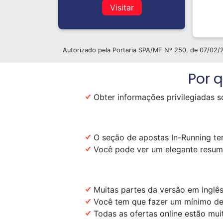
Visitar
Autorizado pela Portaria SPA/MF Nº 250, de 07/02/
Por q
Obter informações privilegiadas s
O seção de apostas In-Running te
Você pode ver um elegante resum
Muitas partes da versão em inglê
Você tem que fazer um mínimo de 
Todas as ofertas online estão muit