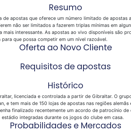
Resumo
 de apostas que oferece um número limitado de apostas ao
erem não ser limitados a fazerem triplas mínimas em algu
sa mais interessante. As apostas ao vivo disponíveis são p
a para que possa competir em um nível razoável.
Oferta ao Novo Cliente
Requisitos de apostas
Histórico
raltar, licenciada e controlada a partir de Gibraltar. O g
an, e tem mais de 150 lojas de apostas nas regiões alemãs 
tenha finalizado recentemente um acordo de patrocínio de
 estádio integradas durante os jogos do clube em casa.
Probabilidades e Mercados