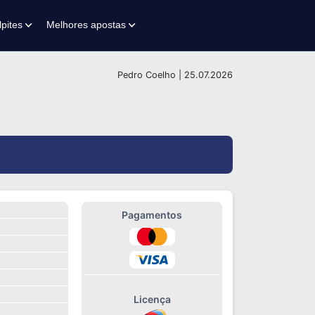
lpites
Melhores apostas
Pedro Coelho | 25.07.2026
Pagamentos
Licença