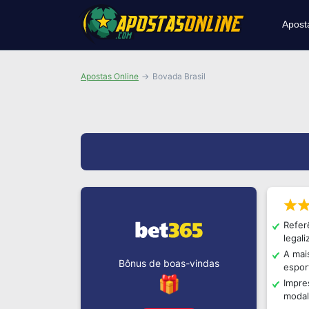
Apost
Apostas Online
Bovada Brasil
Refer
legal
A mai
Bônus de boas-vindas
espor
🎁
Impre
modal