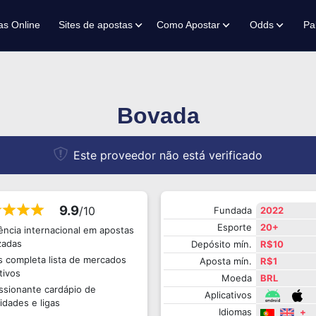
as Online
Sites de apostas
Como Apostar
Odds
Pa
Bovada
Este proveedor não está verificado
9.9
/10
Fundada
2022
Esporte
20+
ência internacional em apostas
izadas
Depósito mín.
R$10
s completa lista de mercados
Aposta mín.
R$1
tivos
Moeda
BRL
ssionante cardápio de
Aplicativos
idades e ligas
Idiomas
+