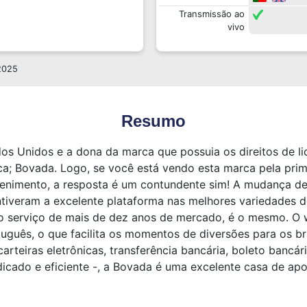
Transmissão ao
vivo
2025
Resumo
os Unidos e a dona da marca que possuia os direitos de li
a; Bovada. Logo, se você está vendo esta marca pela prim
etenimento, a resposta é um contundente sim! A mudança de
antiveram a excelente plataforma nas melhores variedades 
 serviço de mais de dez anos de mercado, é o mesmo. O w
guês, o que facilita os momentos de diversões para os bra
 carteiras eletrônicas, transferência bancária, boleto bancá
dicado e eficiente -, a Bovada é uma excelente casa de apo