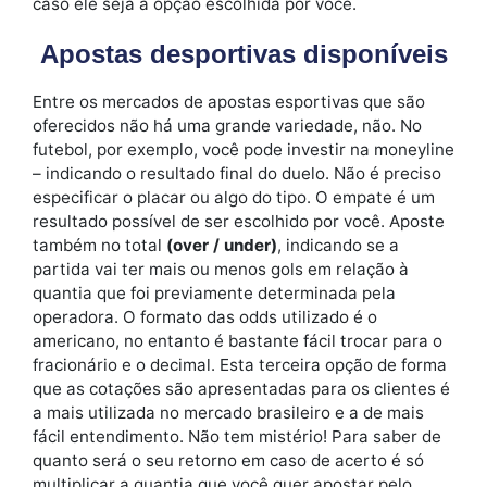
caso ele seja a opção escolhida por você.
Apostas desportivas disponíveis
Entre os mercados de apostas esportivas que são
oferecidos não há uma grande variedade, não. No
futebol, por exemplo, você pode investir na moneyline
– indicando o resultado final do duelo. Não é preciso
especificar o placar ou algo do tipo. O empate é um
resultado possível de ser escolhido por você. Aposte
também no total
(over / under)
, indicando se a
partida vai ter mais ou menos gols em relação à
quantia que foi previamente determinada pela
operadora. O formato das odds utilizado é o
americano, no entanto é bastante fácil trocar para o
fracionário e o decimal. Esta terceira opção de forma
que as cotações são apresentadas para os clientes é
a mais utilizada no mercado brasileiro e a de mais
fácil entendimento. Não tem mistério! Para saber de
quanto será o seu retorno em caso de acerto é só
multiplicar a quantia que você quer apostar pelo