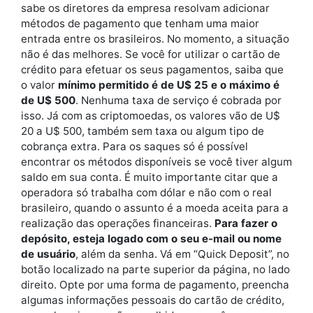
sabe os diretores da empresa resolvam adicionar
métodos de pagamento que tenham uma maior
entrada entre os brasileiros. No momento, a situação
não é das melhores. Se você for utilizar o cartão de
crédito para efetuar os seus pagamentos, saiba que
o valor
mínimo permitido é de U$ 25 e o máximo é
de U$ 500
. Nenhuma taxa de serviço é cobrada por
isso. Já com as criptomoedas, os valores vão de U$
20 a U$ 500, também sem taxa ou algum tipo de
cobrança extra. Para os saques só é possível
encontrar os métodos disponíveis se você tiver algum
saldo em sua conta. É muito importante citar que a
operadora só trabalha com dólar e não com o real
brasileiro, quando o assunto é a moeda aceita para a
realização das operações financeiras.
Para fazer o
depósito, esteja logado com o seu e-mail ou nome
de usuário
, além da senha. Vá em “Quick Deposit”, no
botão localizado na parte superior da página, no lado
direito. Opte por uma forma de pagamento, preencha
algumas informações pessoais do cartão de crédito,