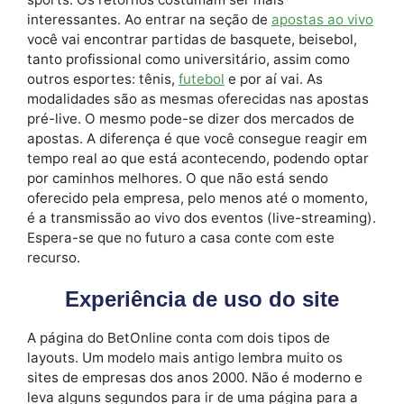
interessantes. Ao entrar na seção de
apostas ao vivo
você vai encontrar partidas de basquete, beisebol,
tanto profissional como universitário, assim como
outros esportes: tênis,
futebol
e por aí vai. As
modalidades são as mesmas oferecidas nas apostas
pré-live. O mesmo pode-se dizer dos mercados de
apostas. A diferença é que você consegue reagir em
tempo real ao que está acontecendo, podendo optar
por caminhos melhores. O que não está sendo
oferecido pela empresa, pelo menos até o momento,
é a transmissão ao vivo dos eventos (live-streaming).
Espera-se que no futuro a casa conte com este
recurso.
Experiência de uso do site
A página do BetOnline conta com dois tipos de
layouts. Um modelo mais antigo lembra muito os
sites de empresas dos anos 2000. Não é moderno e
leva alguns segundos para ir de uma página para a