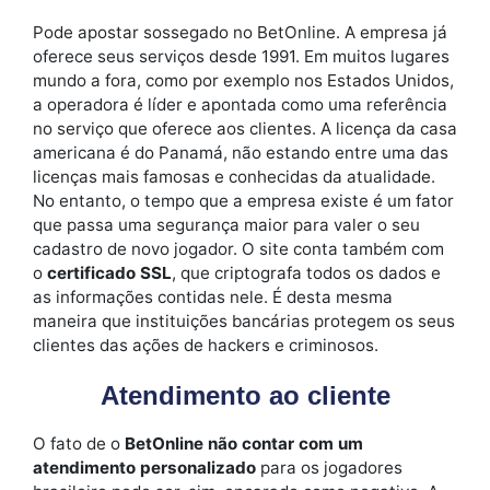
Pode apostar sossegado no BetOnline. A empresa já
oferece seus serviços desde 1991. Em muitos lugares
mundo a fora, como por exemplo nos Estados Unidos,
a operadora é líder e apontada como uma referência
no serviço que oferece aos clientes. A licença da casa
americana é do Panamá, não estando entre uma das
licenças mais famosas e conhecidas da atualidade.
No entanto, o tempo que a empresa existe é um fator
que passa uma segurança maior para valer o seu
cadastro de novo jogador. O site conta também com
o
certificado SSL
, que criptografa todos os dados e
as informações contidas nele. É desta mesma
maneira que instituições bancárias protegem os seus
clientes das ações de hackers e criminosos.
Atendimento ao cliente
O fato de o
BetOnline não contar com um
atendimento personalizado
para os jogadores