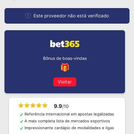
Este proveedor não está verificado
Bônus de boas-vindas
🎁
Visitar
9.9
/10
Referência internacional em apostas legalizadas
A mais completa lista de mercados esportivos
Impressionante cardápio de modalidades e ligas