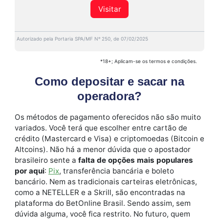
Visitar
Autorizado pela Portaria SPA/MF Nº 250, de 07/02/2025
*18+; Aplicam-se os termos e condições.
Como depositar e sacar na
operadora?
Os métodos de pagamento oferecidos não são muito
variados. Você terá que escolher entre cartão de
crédito (Mastercard e Visa) e criptomoedas (Bitcoin e
Altcoins). Não há a menor dúvida que o apostador
brasileiro sente a
falta de opções mais populares
por aqui
:
Pix
, transferência bancária e boleto
bancário. Nem as tradicionais carteiras eletrônicas,
como a NETELLER e a Skrill, são encontradas na
plataforma do BetOnline Brasil. Sendo assim, sem
dúvida alguma, você fica restrito. No futuro, quem