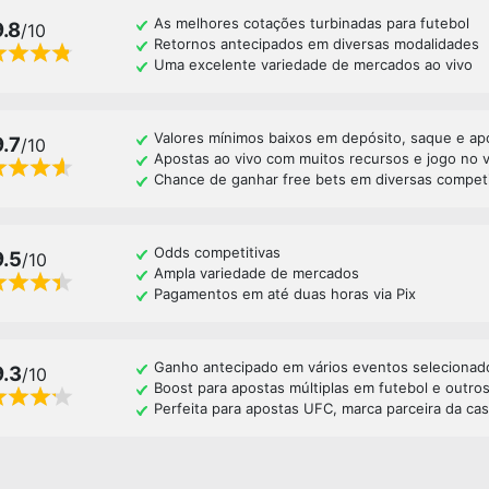
As melhores cotações turbinadas para futebol
9.8
/10
Retornos antecipados em diversas modalidades
Uma excelente variedade de mercados ao vivo
Valores mínimos baixos em depósito, saque e ap
9.7
/10
Apostas ao vivo com muitos recursos e jogo no 
Chance de ganhar free bets em diversas compet
Odds competitivas
9.5
/10
Ampla variedade de mercados
Pagamentos em até duas horas via Pix
Ganho antecipado em vários eventos selecionad
9.3
/10
Boost para apostas múltiplas em futebol e outro
Perfeita para apostas UFC, marca parceira da ca