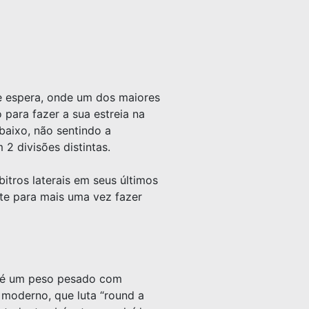
 espera, onde um dos maiores
para fazer a sua estreia na
baixo, não sentindo a
2 divisões distintas.
itros laterais em seus últimos
e para mais uma vez fazer
, é um peso pesado com
 moderno, que luta “round a