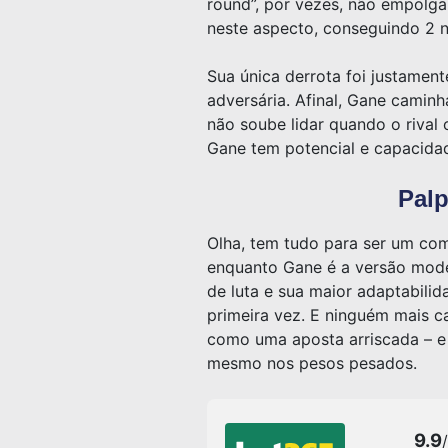
round”, por vezes, não empolga
neste aspecto, conseguindo 2 
Sua única derrota foi justamen
adversária. Afinal, Gane cami
não soube lidar quando o rival 
Gane tem potencial e capacidad
Palp
Olha, tem tudo para ser um comb
enquanto Gane é a versão mode
de luta e sua maior adaptabili
primeira vez. E ninguém mais 
como uma aposta arriscada – e 
mesmo nos pesos pesados.
9.9