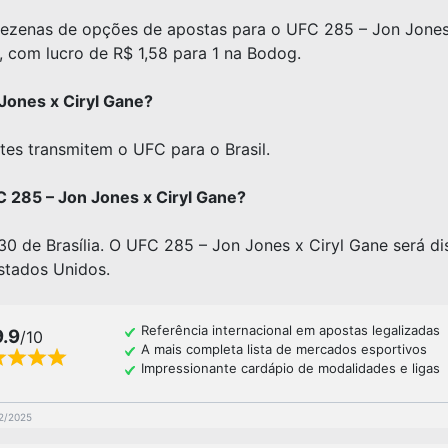
dezenas de opções de apostas para o UFC 285 – Jon Jones 
, com lucro de R$ 1,58 para 1 na Bodog.
 Jones x Ciryl Gane?
tes transmitem o UFC para o Brasil.
 285 – Jon Jones x Ciryl Gane?
h30 de Brasília. O UFC 285 – Jon Jones x Ciryl Gane será d
stados Unidos.
Referência internacional em apostas legalizadas
9.9
/10
A mais completa lista de mercados esportivos
Impressionante cardápio de modalidades e ligas
02/2025