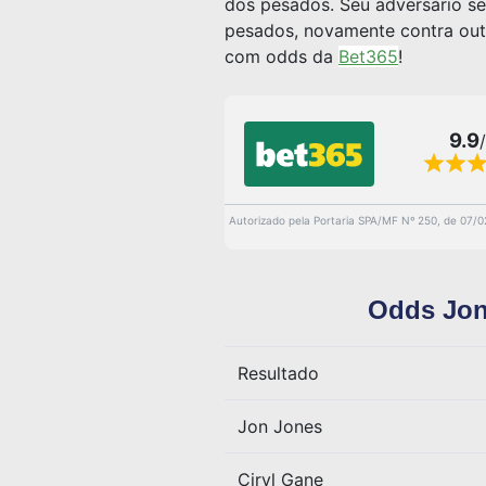
dos pesados. Seu adversário se
pesados, novamente contra outr
com odds da
Bet365
!
9.9
Autorizado pela Portaria SPA/MF Nº 250, de 07/
Odds Jon
Resultado
Jon Jones
Ciryl Gane