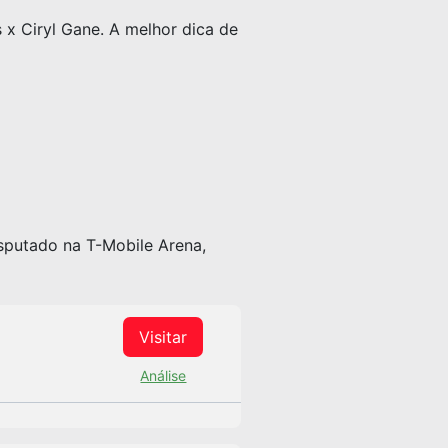
x Ciryl Gane. A melhor dica de
isputado na T-Mobile Arena,
Visitar
Análise