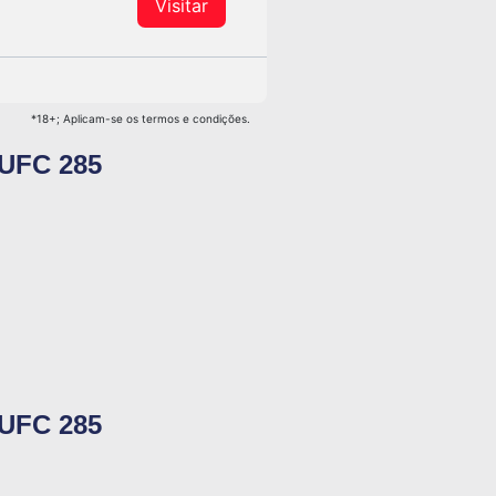
Visitar
*18+; Aplicam-se os termos e condições.
 UFC 285
 UFC 285