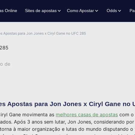
as Online
Sites de apostas
Como Apostar
Odds
Pa
s Apostas para Jon Jones x Ciryl Gane no UFC 285
ro de
es Apostas para Jon Jones x Ciryl Gane no 
Ciryl Gane movimenta as
melhores casas de apostas
com o 
ados. Após 3 anos sem lutar, Jon Jones, considerando por
orna à maior organização e lutas do mundo disputando o t