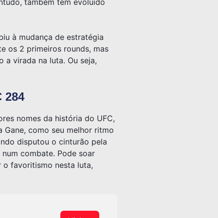
Contudo, também tem evoluído
biu à mudança de estratégia
e os 2 primeiros rounds, mas
a virada na luta. Ou seja,
 284
iores nomes da história do UFC,
a Gane, como seu melhor ritmo
ando disputou o cinturão pela
al num combate. Pode soar
o favoritismo nesta luta,