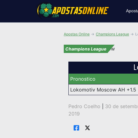
Apost
Apostas Online
Champions League
L
Champions League
L
Pronostico
Lokomotiv Moscow AH +1.5
Pedro Coelho
|
30 de setemb
2019