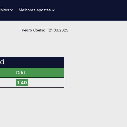
lpites
Melhores apostas
Pedro Coelho | 21.03.2025
id
Odd
1.40