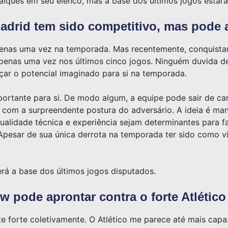
ques em seu elenco, mas a base dos últimos jogos estará
Madrid tem sido competitivo, mas pode 
penas uma vez na temporada. Mas recentemente, conquistar
penas uma vez nos últimos cinco jogos. Ninguém duvida d
çar o potencial imaginado para si na temporada.
mportante para si. De modo algum, a equipe pode sair de 
o com a surpreendente postura do adversário. A ideia é man
alidade técnica e experiência sejam determinantes para faz
Apesar de sua única derrota na temporada ter sido como vi
rá a base dos últimos jogos disputados.
pode aprontar contra o forte Atlétic
 forte coletivamente. O Atlético me parece até mais capa