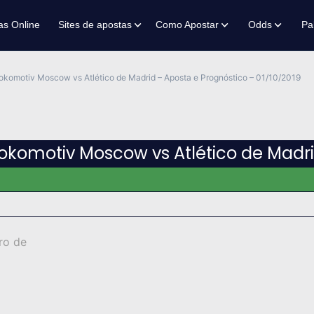
as Online
Sites de apostas
Como Apostar
Odds
Pa
okomotiv Moscow vs Atlético de Madrid – Aposta e Prognóstico – 01/10/2019
okomotiv Moscow vs Atlético de Madr
ro de