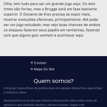
Olha, tem tudo para ser um grande jogo aqui. Os dois
times são fortes, mas o Brugge está em fase bastante
superior. O Dynamo de Kiev precisa se expor mais,
mostrar evoluções ofensivas, principalmente. Até pode
ser um jogo estudado, mas vejo boas chances de ambos
os ataques fazerem seus papéis em tentativas, fazendo
com que alguns gols venham a acontecer aqui.
Contato
Mapa Do Site
Quem somos?
Um grupo maravilhoso de profissionais em apostas desportivas que atinge
a América Latina:
Apostasonline é um site que oferece informações úteis sobre casas de
apostas e que somente adultos o devem acessar.
Jogue com