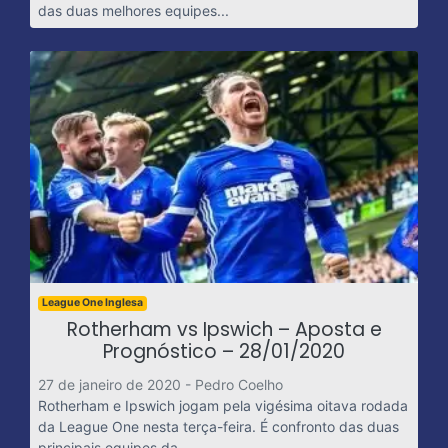
das duas melhores equipes...
League One Inglesa
Rotherham vs Ipswich – Aposta e
Prognóstico – 28/01/2020
27 de janeiro de 2020 - Pedro Coelho
Rotherham e Ipswich jogam pela vigésima oitava rodada
da League One nesta terça-feira. É confronto das duas
principais equipes da...