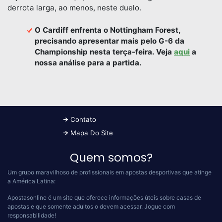
derrota larga, ao menos, neste duelo.
O Cardiff enfrenta o Nottingham Forest,
precisando apresentar mais pelo G-6 da
Championship nesta terça-feira. Veja
aqui
a
nossa análise para a partida.
Contato
Mapa Do Site
Quem somos?
Um grupo maravilhoso de profissionais em apostas desportivas que atinge
a América Latina:
Apostasonline é um site que oferece informações úteis sobre casas de
apostas e que somente adultos o devem acessar.
Jogue com
responsabilidade!