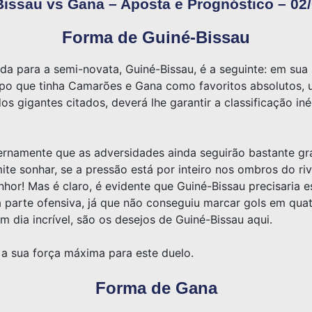
issau vs Gana – Aposta e Prognóstico – 02
Forma de Guiné-Bissau
da para a semi-novata, Guiné-Bissau, é a seguinte: em su
o que tinha Camarões e Gana como favoritos absolutos, um
s gigantes citados, deverá lhe garantir a classificação inéd
ternamente que as adversidades ainda seguirão bastante gra
mite sonhar, se a pressão está por inteiro nos ombros do ri
nhor! Mas é claro, é evidente que Guiné-Bissau precisaria 
 parte ofensiva, já que não conseguiu marcar gols em quatr
m dia incrível, são os desejos de Guiné-Bissau aqui.
 a sua força máxima para este duelo.
Forma de Gana