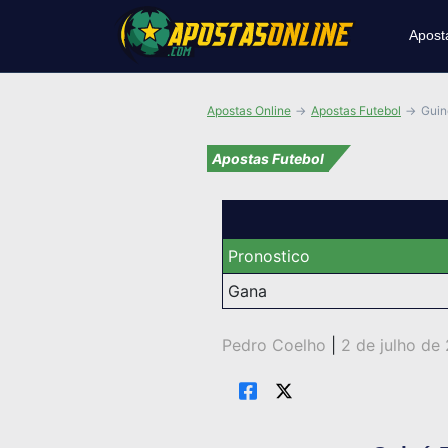
Apost
Apostas Online
Apostas Futebol
Guin
Apostas Futebol
Pronostico
Gana
Pedro Coelho
|
2 de julho de