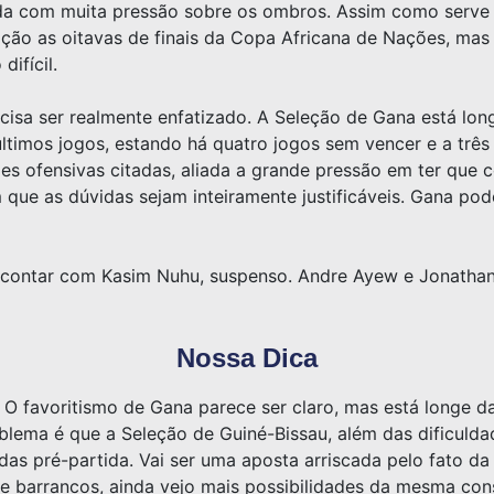
da com muita pressão sobre os ombros. Assim como serve par
cação as oitavas de finais da Copa Africana de Nações, ma
difícil.
ecisa ser realmente enfatizado. A Seleção de Gana está lon
últimos jogos, estando há quatro jogos sem vencer e a três
des ofensivas citadas, aliada a grande pressão em ter que 
que as dúvidas sejam inteiramente justificáveis. Gana pode 
contar com Kasim Nuhu, suspenso. Andre Ayew e Jonathan
Nossa Dica
? O favoritismo de Gana parece ser claro, mas está longe d
lema é que a Seleção de Guiné-Bissau, além das dificuld
das pré-partida. Vai ser uma aposta arriscada pelo fato da
e barrancos, ainda vejo mais possibilidades da mesma conse