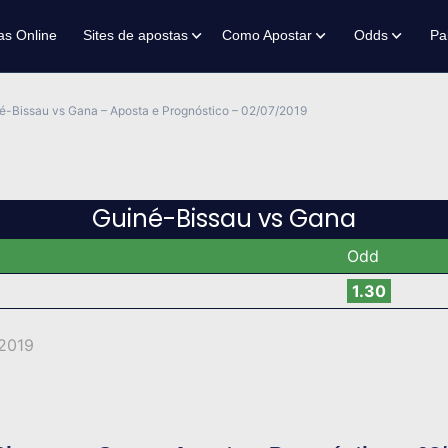
as Online
Sites de apostas
Como Apostar
Odds
Pa
é-Bissau vs Gana – Aposta e Prognóstico – 02/07/2019
Guiné-Bissau vs Gana
Odd
1.30
 2019