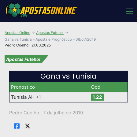
Apostas Online
Apostas Futebol
Gana vs Tunísia – Aposta e Prognóstico – 08/07/2019
Pedro Coelho | 21.03.2025
Apostas Futebol
Gana vs Tunísia
Pronostico
Odd
Tunísia AH +1
1.22
Pedro Coelho
|
7 de julho de 2019