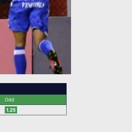
Odd
1.25