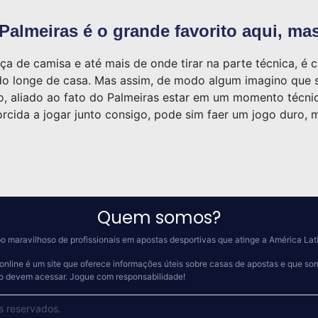
Palmeiras é o grande favorito aqui, m
ça de camisa e até mais de onde tirar na parte técnica, é 
do longe de casa. Mas assim, de modo algum imagino que s
o, aliado ao fato do Palmeiras estar em um momento técni
rcida a jogar junto consigo, pode sim faer um jogo duro,
.
Quem somos?
o maravilhoso de profissionais em apostas desportivas que atinge a América Lat
online é um site que oferece informações úteis sobre casas de apostas e que so
 o devem acessar.
Jogue com responsabilidade!
s reservados.