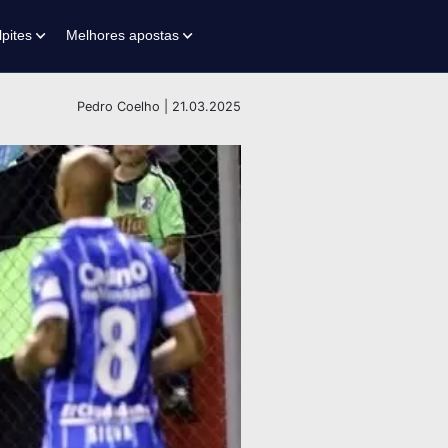
lpites
Melhores apostas
Pedro Coelho | 21.03.2025