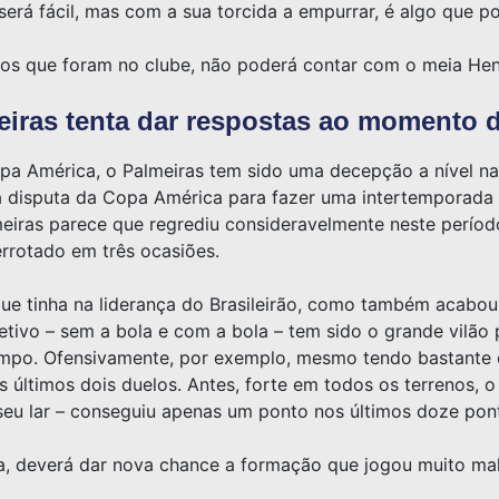
será fácil, mas com a sua torcida a empurrar, é algo que p
e os que foram no clube, não poderá contar com o meia Hen
iras tenta dar respostas ao momento 
pa América, o Palmeiras tem sido uma decepção a nível na
a disputa da Copa América para fazer uma intertemporada 
lmeiras parece que regrediu consideravelmente neste perío
errotado em três ocasiões.
que tinha na liderança do Brasileirão, como também acabo
letivo – sem a bola e com a bola – tem sido o grande vilão 
mpo. Ofensivamente, por exemplo, mesmo tendo bastante 
 últimos dois duelos. Antes, forte em todos os terrenos, 
 seu lar – conseguiu apenas um ponto nos últimos doze pon
ia, deverá dar nova chance a formação que jogou muito mal