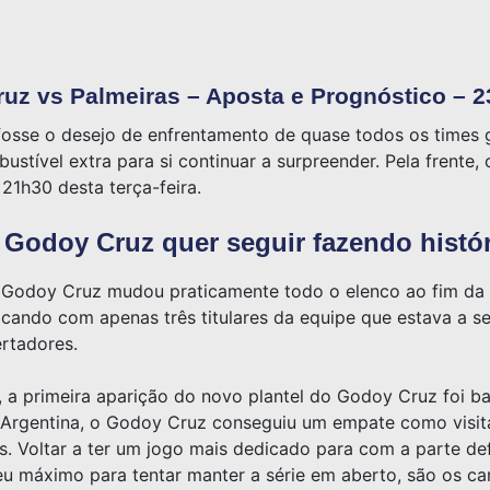
uz vs Palmeiras – Aposta e Prognóstico – 2
osse o desejo de enfrentamento de quase todos os times g
ustível extra para si continuar a surpreender. Pela frente, 
21h30 desta terça-feira.
 Godoy Cruz quer seguir fazendo histór
. O Godoy Cruz mudou praticamente todo o elenco ao fim d
ficando com apenas três titulares da equipe que estava a s
ertadores.
a primeira aparição do novo plantel do Godoy Cruz foi ba
Argentina, o Godoy Cruz conseguiu um empate como visitan
. Voltar a ter um jogo mais dedicado para com a parte de
eu máximo para tentar manter a série em aberto, são os c