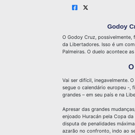
Godoy Cr
O Godoy Cruz, possivelmente, f
da Libertadores. Isso é um comb
Palmeiras. O duelo acontece as 
O
Vai ser difícil, inegavelmente
segue o calendário europeu -, 
grandes – em seu país e na Lib
Apresar das grandes mudanças, 
enjoado Huracán pela Copa da 
disputa de penalidades máximas
azarão no confronto, indo ao s