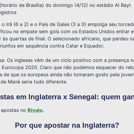
(horário de Brasília) do domingo (4/12) no estádio Al Bayt
gistros
 o Irã (6 a 2) e o País de Gales (3 a 0) empolga seu torced
ficou no empate sem gols com os Estados Unidos entrar e
às quartas de final. O selecionado africano, que perdeu na
riunfos em sequência contra Catar e Equador.
sa. Os ingleses vêm de um ciclo positivo com a presença n
 da Eurocopa 2020. Claro que não podemos esquecer do reb
va de que os europeus ainda não tomaram gosto pela jove
de Mané seria tudo diferente.
stas em Inglaterra x Senegal
: quem ga
 apostas no
Rivalo
.
Por que apostar na Inglaterra?