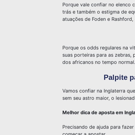
Porque vale confiar no elenco
trás e também o estigma de equ
atuações de Foden e Rashford,
Porque os odds regulares na vi
suas porteiras para as zebras, 
dos africanos no tempo normal
Palpite 
Vamos confiar na Inglaterra que
sem seu astro maior, o lesiona
Melhor dica de aposta em Ingl
Precisando de ajuda para fazer
começar a apostar.