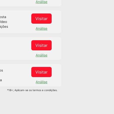
Análise
osta
Visitar
vídeo
ições
Análise
Visitar
Análise
os
Visitar
s
sa
Análise
*18+; Aplicam-se os termos e condições.