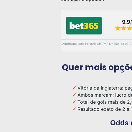
9.9
Autorizado pela Portaria SPA/MF Nº 250, de 07/
Quer mais opçõe
Vitória da Inglaterra: pa
Ambos marcam: lucro de
Total de gols mais de 2,
Resultado exato de 2 a 1
Odds 