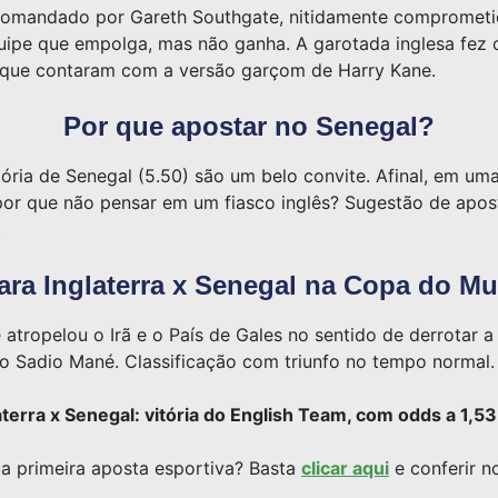
 comandado por Gareth Southgate, nitidamente comprometid
ipe que empolga, mas não ganha. A garotada inglesa fez o
 que contaram com a versão garçom de Harry Kane.
Por que apostar no Senegal?
tória de Senegal (5.50) são um belo convite. Afinal, em um
por que não pensar em um fiasco inglês? Sugestão de apost
.
para Inglaterra x Senegal na Copa do M
 atropelou o Irã e o País de Gales no sentido de derrotar 
do Sadio Mané. Classificação com triunfo no tempo normal.
aterra x Senegal
:
vitória do English Team, com odds a 1,5
 a primeira aposta esportiva? Basta
clicar aqui
e conferir 