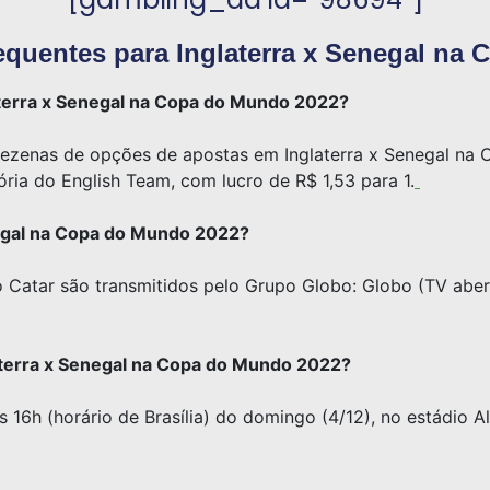
equentes para Inglaterra x Senegal na
aterra x Senegal na Copa do Mundo 2022?
dezenas de opções de apostas em Inglaterra x Senegal na
ória do English Team, com lucro de R$ 1,53 para 1.
negal na Copa do Mundo 2022?
Catar são transmitidos pelo Grupo Globo: Globo (TV abert
terra x Senegal na Copa do Mundo 2022?
s 16h (horário de Brasília) do domingo (4/12), no estádio Al