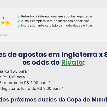
Referência internacional em apostas legalizadas
/10
A mais completa lista de mercados esportivos
Impressionante cardápio de modalidades e ligas
02/2025
s de apostas em Inglaterra x 
os odds do
Rivalo
:
ga R$ 1,53 para 1
 R$ 1,95 para 1
5: retorno de R$ 2,00 para 1
 Inglaterra: lucro de R$ 9,00 para 1
dos próximos duelos da Copa do Mund