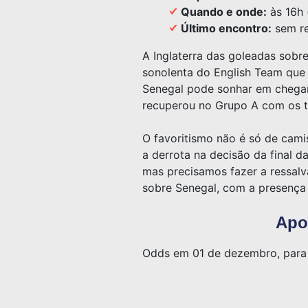
Quando e onde:
às 16h 
Último encontro:
sem re
A Inglaterra das goleadas sobre
sonolenta do English Team que 
Senegal pode sonhar em chegar 
recuperou no Grupo A com os t
O favoritismo não é só de cami
a derrota na decisão da final
mas precisamos fazer a ressal
sobre Senegal, com a presença 
Apo
Odds em 01 de dezembro, para